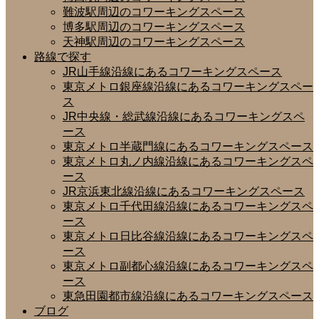
難波駅周辺のコワーキングスペース
博多駅周辺のコワーキングスペース
天神駅周辺のコワーキングスペース
路線で探す
JR山手線沿線にあるコワーキングスペース
東京メトロ銀座線沿線にあるコワーキングスペー
ス
JR中央線・総武線沿線にあるコワーキングスペ
ース
東京メトロ半蔵門線にあるコワーキングスペース
東京メトロ丸ノ内線沿線にあるコワーキングスペ
ース
JR京浜東北線沿線にあるコワーキングスペース
東京メトロ千代田線沿線にあるコワーキングスペ
ース
東京メトロ日比谷線沿線にあるコワーキングスペ
ース
東京メトロ副都心線沿線にあるコワーキングスペ
ース
東急田園都市線沿線にあるコワーキングスペース
ブログ