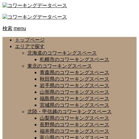
検索
menu
トップページ
エリアで探す
北海道のコワーキングスペース
札幌市のコワーキングスペース
東北のコワーキングスペース
青森県のコワーキングスペース
秋田県のコワーキングスペース
岩手県のコワーキングスペース
山形県のコワーキングスペース
福島県のコワーキングスペース
宮城県のコワーキングスペース
北陸・甲信越のコワーキングスペース
山梨県のコワーキングスペース
長野県のコワーキングスペース
福井県のコワーキングスペース
富山県のコワーキングスペース