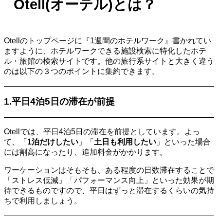
Otell(オーテル)とは？
Otellのトップページに『1週間のホテルワーク』書かれてい
ますように、ホテルワークできる施設検索に特化したホテ
ル・旅館の検索サイトです。他の旅行系サイトと大きく違う
のは以下の３つのポイントに集約できます。
1.平日4泊5日の滞在が前提
Otellでは、平日4泊5日の滞在を前提としています。よっ
て、「
1泊だけしたい
」「
土日も利用したい
」といった場合
には割高になったり、追加料金がかかります。
ワーケーションはそもそも、ある程度の日数滞在することで
「ストレス低減」「パフォーマンス向上」といった効果が期
待できるものですので、平日はずっと滞在するくらいの気持
ちで利用しましょう。