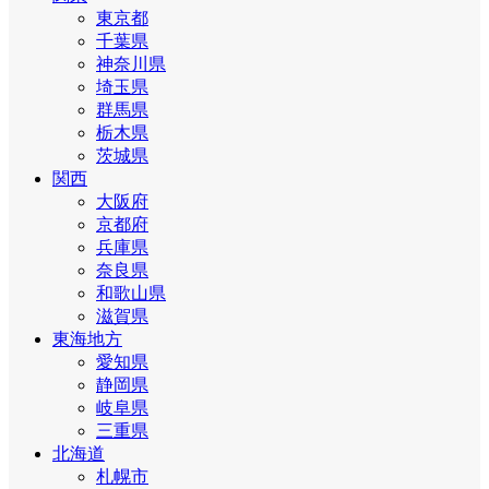
東京都
千葉県
神奈川県
埼玉県
群馬県
栃木県
茨城県
関西
大阪府
京都府
兵庫県
奈良県
和歌山県
滋賀県
東海地方
愛知県
静岡県
岐阜県
三重県
北海道
札幌市