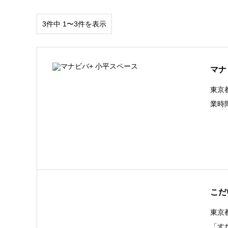
3件中 1〜3件を表示
マナ
東京
業時
こだ
東京
「す