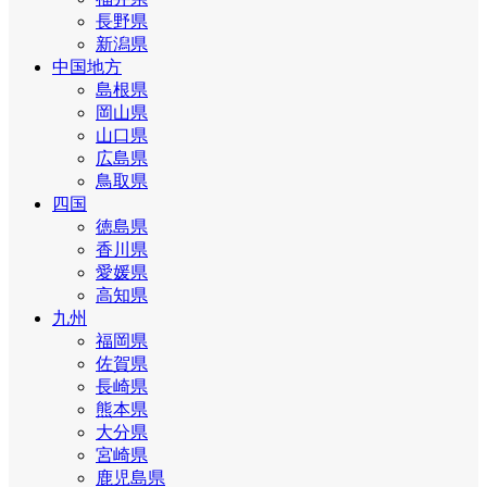
長野県
新潟県
中国地方
島根県
岡山県
山口県
広島県
鳥取県
四国
徳島県
香川県
愛媛県
高知県
九州
福岡県
佐賀県
長崎県
熊本県
大分県
宮崎県
鹿児島県