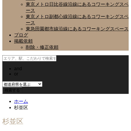
東京メトロ日比谷線沿線にあるコワーキングスペ
ース
東京メトロ副都心線沿線にあるコワーキングスペ
ース
東急田園都市線沿線にあるコワーキングスペース
ブログ
掲載依頼
削除・修正依頼
and
or
ホーム
杉並区
杉並区