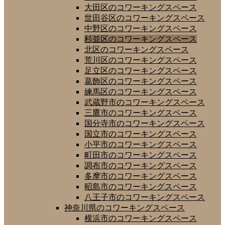
大田区のコワーキングスペース
世田谷区のコワーキングスペース
中野区のコワーキングスペース
杉並区のコワーキングスペース
北区のコワーキングスペース
荒川区のコワーキングスペース
足立区のコワーキングスペース
葛飾区のコワーキングスペース
練馬区のコワーキングスペース
武蔵野市のコワーキングスペース
三鷹市のコワーキングスペース
国分寺市のコワーキングスペース
国立市のコワーキングスペース
小平市のコワーキングスペース
町田市のコワーキングスペース
調布市のコワーキングスペース
多摩市のコワーキングスペース
昭島市のコワーキングスペース
八王子市のコワーキングスペース
神奈川県のコワーキングスペース
横浜市のコワーキングスペース