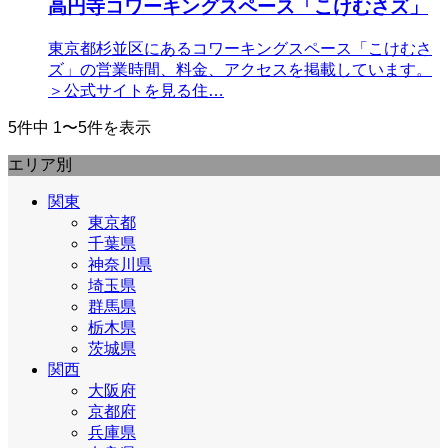
高円寺コワーキングスペース「こけむさズ」
東京都杉並区にあるコワーキングスペース「こけむさ
ズ」の営業時間、料金、アクセスを掲載しています。
＞公式サイトを見る住…
5件中 1〜5件を表示
エリア別
関東
東京都
千葉県
神奈川県
埼玉県
群馬県
栃木県
茨城県
関西
大阪府
京都府
兵庫県