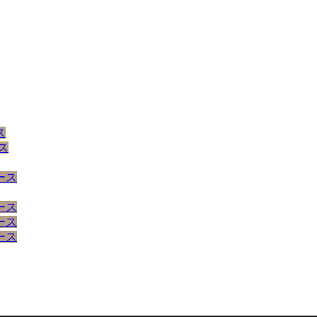
ス
ス
ース
ース
ース
ース