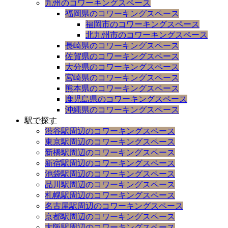
九州のコワーキングスペース
福岡県のコワーキングスペース
福岡市のコワーキングスペース
北九州市のコワーキングスペース
長崎県のコワーキングスペース
佐賀県のコワーキングスペース
大分県のコワーキングスペース
宮崎県のコワーキングスペース
熊本県のコワーキングスペース
鹿児島県のコワーキングスペース
沖縄県のコワーキングスペース
駅で探す
渋谷駅周辺のコワーキングスペース
東京駅周辺のコワーキングスペース
新橋駅周辺のコワーキングスペース
新宿駅周辺のコワーキングスペース
池袋駅周辺のコワーキングスペース
品川駅周辺のコワーキングスペース
札幌駅周辺のコワーキングスペース
名古屋駅周辺のコワーキングスペース
京都駅周辺のコワーキングスペース
大阪駅周辺のコワーキングスペース