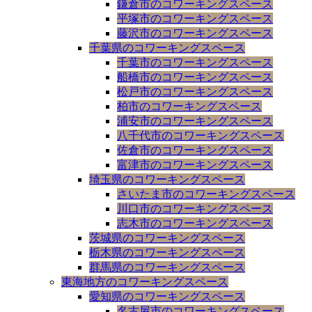
鎌倉市のコワーキングスペース
平塚市のコワーキングスペース
藤沢市のコワーキングスペース
千葉県のコワーキングスペース
千葉市のコワーキングスペース
船橋市のコワーキングスペース
松戸市のコワーキングスペース
柏市のコワーキングスペース
浦安市のコワーキングスペース
八千代市のコワーキングスペース
佐倉市のコワーキングスペース
富津市のコワーキングスペース
埼玉県のコワーキングスペース
さいたま市のコワーキングスペース
川口市のコワーキングスペース
志木市のコワーキングスペース
茨城県のコワーキングスペース
栃木県のコワーキングスペース
群馬県のコワーキングスペース
東海地方のコワーキングスペース
愛知県のコワーキングスペース
名古屋市のコワーキングスペース