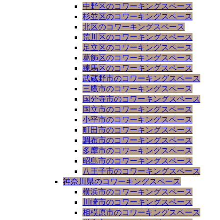
中野区のコワーキングスペース
杉並区のコワーキングスペース
北区のコワーキングスペース
荒川区のコワーキングスペース
足立区のコワーキングスペース
葛飾区のコワーキングスペース
練馬区のコワーキングスペース
武蔵野市のコワーキングスペース
三鷹市のコワーキングスペース
国分寺市のコワーキングスペース
国立市のコワーキングスペース
小平市のコワーキングスペース
町田市のコワーキングスペース
調布市のコワーキングスペース
多摩市のコワーキングスペース
昭島市のコワーキングスペース
八王子市のコワーキングスペース
神奈川県のコワーキングスペース
横浜市のコワーキングスペース
川崎市のコワーキングスペース
相模原市のコワーキングスペース