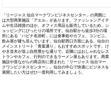
「リージャス 仙台マークワンビジネスセンター」の周囲に
は大型商業施設「アエル」があります。ファッションアイテ
ムや生活雑貨のほか、オフィス用品も販売しているため、シ
ョッピングにぴったりの場所です。仙台駅から徒歩3分の場
所にある「ハピナ名掛町」には食事処やカフェ、コンビニ、
飲み屋が建ち並んでいます。仙台駅西口方面にある、仙台の
メインストリート「青葉通り」もおすすめスポットです。け
やき並木が並ぶ自然豊かな通りで、近隣にはおしゃれなレス
トランやカフェ、行列のできるラーメン屋もあります。商業
施設や昔ながらの商店街に囲まれた「リージャス 仙台マー
クワンビジネスセンター」。仙台の中心で快適にビジネスを
展開したい方はぜひ一度利用してみましょう。