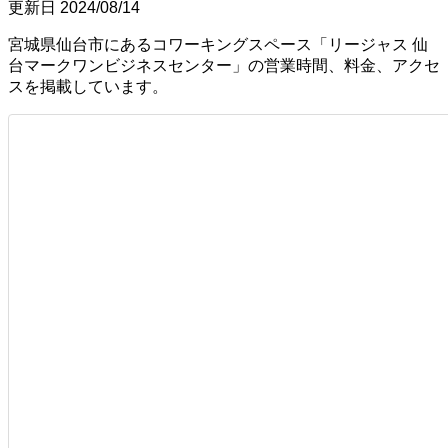
更新日 2024/08/14
宮城県仙台市にあるコワーキングスペース「リージャス 仙
台マークワンビジネスセンター」の営業時間、料金、アクセ
スを掲載しています。