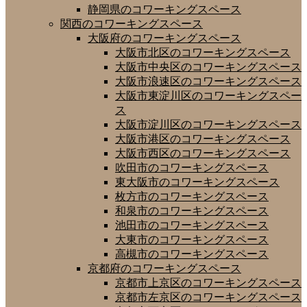
静岡県のコワーキングスペース
関西のコワーキングスペース
大阪府のコワーキングスペース
大阪市北区のコワーキングスペース
大阪市中央区のコワーキングスペース
大阪市浪速区のコワーキングスペース
大阪市東淀川区のコワーキングスペー
ス
大阪市淀川区のコワーキングスペース
大阪市港区のコワーキングスペース
大阪市西区のコワーキングスペース
吹田市のコワーキングスペース
東大阪市のコワーキングスペース
枚方市のコワーキングスペース
和泉市のコワーキングスペース
池田市のコワーキングスペース
大東市のコワーキングスペース
高槻市のコワーキングスペース
京都府のコワーキングスペース
京都市上京区のコワーキングスペース
京都市左京区のコワーキングスペース