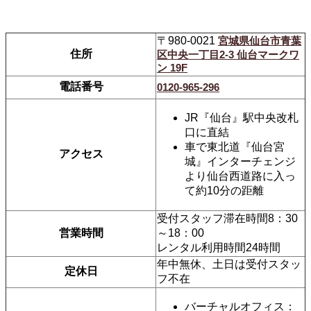
〒980-0021
宮城県仙台市青葉
住所
区中央一丁目2-3 仙台マークワ
ン 19F
電話番号
0120-965-296
JR『仙台』駅中央改札
口に直結
車で東北道『仙台宮
アクセス
城』インターチェンジ
より仙台西道路に入っ
て約10分の距離
受付スタッフ滞在時間8：30
営業時間
～18：00
レンタル利用時間24時間
年中無休、土日は受付スタッ
定休日
フ不在
バーチャルオフィス：