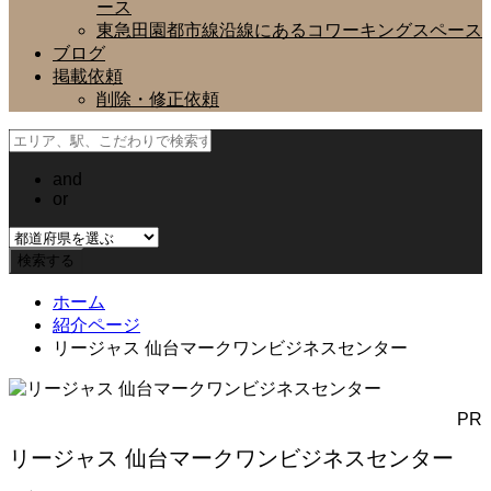
ース
東急田園都市線沿線にあるコワーキングスペース
ブログ
掲載依頼
削除・修正依頼
and
or
ホーム
紹介ページ
リージャス 仙台マークワンビジネスセンター
PR
リージャス 仙台マークワンビジネスセンター