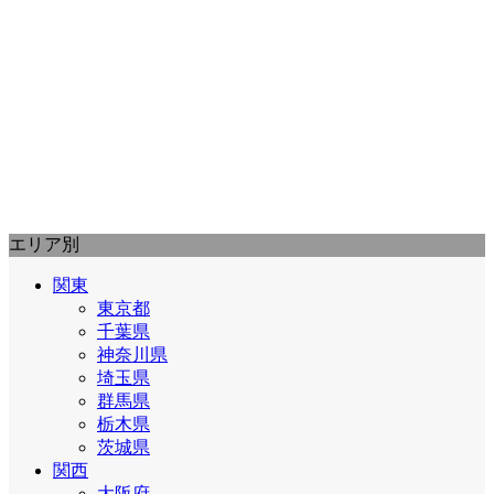
エリア別
関東
東京都
千葉県
神奈川県
埼玉県
群馬県
栃木県
茨城県
関西
大阪府