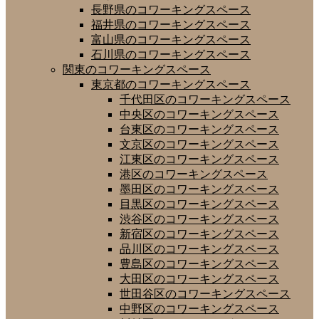
長野県のコワーキングスペース
福井県のコワーキングスペース
富山県のコワーキングスペース
石川県のコワーキングスペース
関東のコワーキングスペース
東京都のコワーキングスペース
千代田区のコワーキングスペース
中央区のコワーキングスペース
台東区のコワーキングスペース
文京区のコワーキングスペース
江東区のコワーキングスペース
港区のコワーキングスペース
墨田区のコワーキングスペース
目黒区のコワーキングスペース
渋谷区のコワーキングスペース
新宿区のコワーキングスペース
品川区のコワーキングスペース
豊島区のコワーキングスペース
大田区のコワーキングスペース
世田谷区のコワーキングスペース
中野区のコワーキングスペース