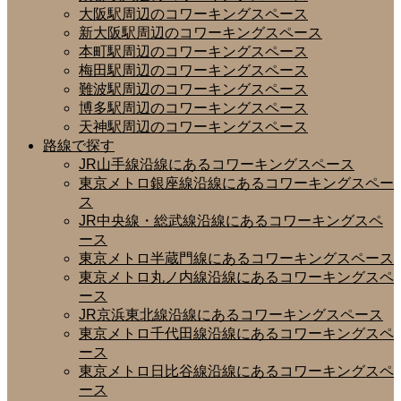
大阪駅周辺のコワーキングスペース
新大阪駅周辺のコワーキングスペース
本町駅周辺のコワーキングスペース
梅田駅周辺のコワーキングスペース
難波駅周辺のコワーキングスペース
博多駅周辺のコワーキングスペース
天神駅周辺のコワーキングスペース
路線で探す
JR山手線沿線にあるコワーキングスペース
東京メトロ銀座線沿線にあるコワーキングスペー
ス
JR中央線・総武線沿線にあるコワーキングスペ
ース
東京メトロ半蔵門線にあるコワーキングスペース
東京メトロ丸ノ内線沿線にあるコワーキングスペ
ース
JR京浜東北線沿線にあるコワーキングスペース
東京メトロ千代田線沿線にあるコワーキングスペ
ース
東京メトロ日比谷線沿線にあるコワーキングスペ
ース