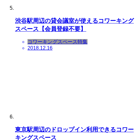
渋谷駅周辺の貸会議室が使えるコワーキング
スペース【会員登録不要】
コワーキングスペース特集
2018.12.16
東京駅周辺のドロップイン利用できるコワー
キングスペース