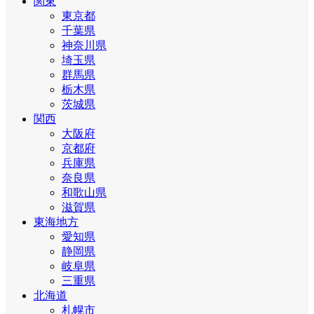
関東
東京都
千葉県
神奈川県
埼玉県
群馬県
栃木県
茨城県
関西
大阪府
京都府
兵庫県
奈良県
和歌山県
滋賀県
東海地方
愛知県
静岡県
岐阜県
三重県
北海道
札幌市