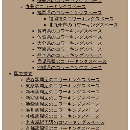
徳島県のコワーキングスペース
九州のコワーキングスペース
福岡県のコワーキングスペース
福岡市のコワーキングスペース
北九州市のコワーキングスペース
長崎県のコワーキングスペース
佐賀県のコワーキングスペース
大分県のコワーキングスペース
宮崎県のコワーキングスペース
熊本県のコワーキングスペース
鹿児島県のコワーキングスペース
沖縄県のコワーキングスペース
駅で探す
渋谷駅周辺のコワーキングスペース
東京駅周辺のコワーキングスペース
新橋駅周辺のコワーキングスペース
新宿駅周辺のコワーキングスペース
池袋駅周辺のコワーキングスペース
品川駅周辺のコワーキングスペース
札幌駅周辺のコワーキングスペース
名古屋駅周辺のコワーキングスペース
京都駅周辺のコワーキングスペース