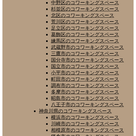
中野区のコワーキングスペース
杉並区のコワーキングスペース
北区のコワーキングスペース
荒川区のコワーキングスペース
足立区のコワーキングスペース
葛飾区のコワーキングスペース
練馬区のコワーキングスペース
武蔵野市のコワーキングスペース
三鷹市のコワーキングスペース
国分寺市のコワーキングスペース
国立市のコワーキングスペース
小平市のコワーキングスペース
町田市のコワーキングスペース
調布市のコワーキングスペース
多摩市のコワーキングスペース
昭島市のコワーキングスペース
八王子市のコワーキングスペース
神奈川県のコワーキングスペース
横浜市のコワーキングスペース
川崎市のコワーキングスペース
相模原市のコワーキングスペース