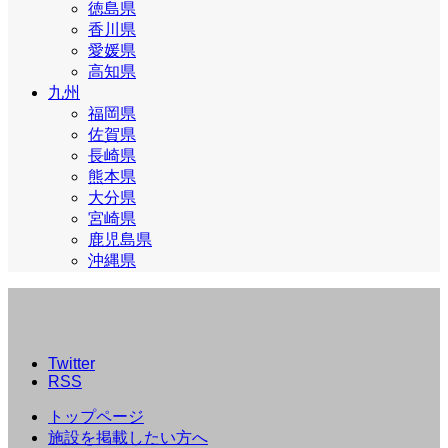
徳島県
香川県
愛媛県
高知県
九州
福岡県
佐賀県
長崎県
熊本県
大分県
宮崎県
鹿児島県
沖縄県
Twitter
RSS
トップページ
施設を掲載したい方へ