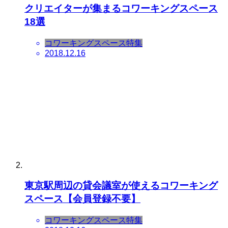
クリエイターが集まるコワーキングスペース
18選
コワーキングスペース特集
2018.12.16
東京駅周辺の貸会議室が使えるコワーキング
スペース【会員登録不要】
コワーキングスペース特集