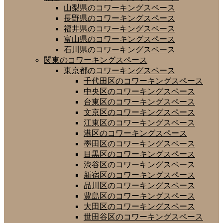
山梨県のコワーキングスペース
長野県のコワーキングスペース
福井県のコワーキングスペース
富山県のコワーキングスペース
石川県のコワーキングスペース
関東のコワーキングスペース
東京都のコワーキングスペース
千代田区のコワーキングスペース
中央区のコワーキングスペース
台東区のコワーキングスペース
文京区のコワーキングスペース
江東区のコワーキングスペース
港区のコワーキングスペース
墨田区のコワーキングスペース
目黒区のコワーキングスペース
渋谷区のコワーキングスペース
新宿区のコワーキングスペース
品川区のコワーキングスペース
豊島区のコワーキングスペース
大田区のコワーキングスペース
世田谷区のコワーキングスペース