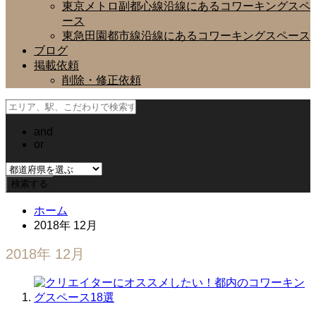
東京メトロ副都心線沿線にあるコワーキングスペ
ース
東急田園都市線沿線にあるコワーキングスペース
ブログ
掲載依頼
削除・修正依頼
and
or
ホーム
2018年 12月
2018年 12月