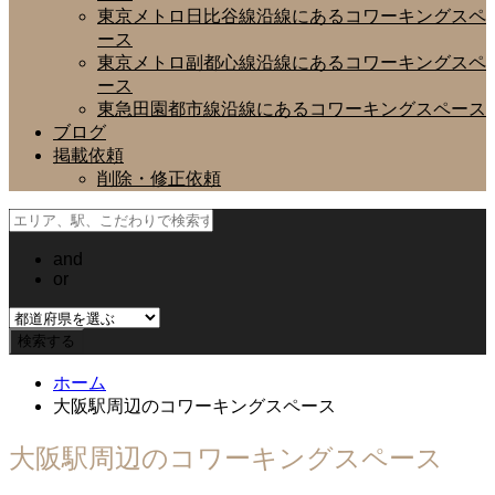
東京メトロ日比谷線沿線にあるコワーキングスペ
ース
東京メトロ副都心線沿線にあるコワーキングスペ
ース
東急田園都市線沿線にあるコワーキングスペース
ブログ
掲載依頼
削除・修正依頼
and
or
ホーム
大阪駅周辺のコワーキングスペース
大阪駅周辺のコワーキングスペース