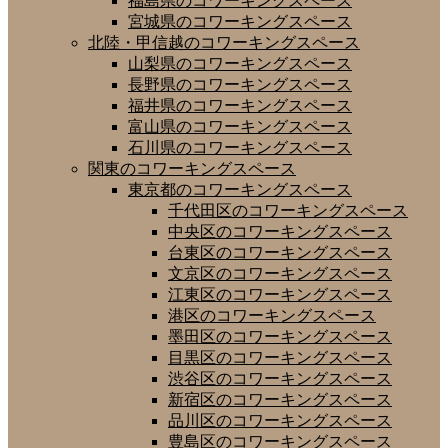
福島県のコワーキングスペース
宮城県のコワーキングスペース
北陸・甲信越のコワーキングスペース
山梨県のコワーキングスペース
長野県のコワーキングスペース
福井県のコワーキングスペース
富山県のコワーキングスペース
石川県のコワーキングスペース
関東のコワーキングスペース
東京都のコワーキングスペース
千代田区のコワーキングスペース
中央区のコワーキングスペース
台東区のコワーキングスペース
文京区のコワーキングスペース
江東区のコワーキングスペース
港区のコワーキングスペース
墨田区のコワーキングスペース
目黒区のコワーキングスペース
渋谷区のコワーキングスペース
新宿区のコワーキングスペース
品川区のコワーキングスペース
豊島区のコワーキングスペース