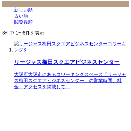
並べ替え条件
新しい順
古い順
閲覧数順
8件中 1〜8件を表示
リージャス梅田スクエアビジネスセンター
大阪府大阪市にあるコワーキングスペース「リージャ
ス梅田スクエアビジネスセンター」の営業時間、料
金、アクセスを掲載して…