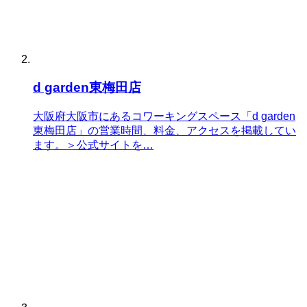
d garden東梅田店
大阪府大阪市にあるコワーキングスペース「d garden
東梅田店」の営業時間、料金、アクセスを掲載してい
ます。＞公式サイトを…