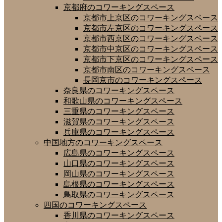
京都府のコワーキングスペース
京都市上京区のコワーキングスペース
京都市左京区のコワーキングスペース
京都市西京区のコワーキングスペース
京都市中京区のコワーキングスペース
京都市下京区のコワーキングスペース
京都市南区のコワーキングスペース
長岡京市のコワーキングスペース
奈良県のコワーキングスペース
和歌山県のコワーキングスペース
三重県のコワーキングスペース
滋賀県のコワーキングスペース
兵庫県のコワーキングスペース
中国地方のコワーキングスペース
広島県のコワーキングスペース
山口県のコワーキングスペース
岡山県のコワーキングスペース
島根県のコワーキングスペース
鳥取県のコワーキングスペース
四国のコワーキングスペース
香川県のコワーキングスペース