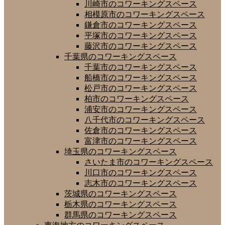
川崎市のコワーキングスペース
相模原市のコワーキングスペース
鎌倉市のコワーキングスペース
平塚市のコワーキングスペース
藤沢市のコワーキングスペース
千葉県のコワーキングスペース
千葉市のコワーキングスペース
船橋市のコワーキングスペース
松戸市のコワーキングスペース
柏市のコワーキングスペース
浦安市のコワーキングスペース
八千代市のコワーキングスペース
佐倉市のコワーキングスペース
富津市のコワーキングスペース
埼玉県のコワーキングスペース
さいたま市のコワーキングスペース
川口市のコワーキングスペース
志木市のコワーキングスペース
茨城県のコワーキングスペース
栃木県のコワーキングスペース
群馬県のコワーキングスペース