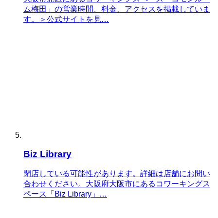
ム梅田」の営業時間、料金、アクセスを掲載していま
す。＞公式サイトを見…
Biz Library
閉店している可能性があります。詳細は店舗にお問い
合わせください。大阪府大阪市にあるコワーキングス
ペース「Biz Library」…