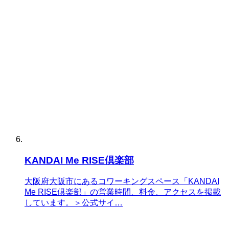
KANDAI Me RISE倶楽部
大阪府大阪市にあるコワーキングスペース「KANDAI
Me RISE倶楽部」の営業時間、料金、アクセスを掲載
しています。＞公式サイ…