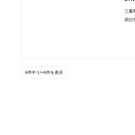
三重
四日
6件中 1〜6件を表示