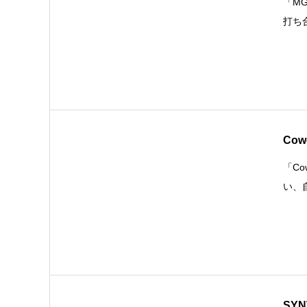
「M
打ち
Cow
「Co
い、
SY