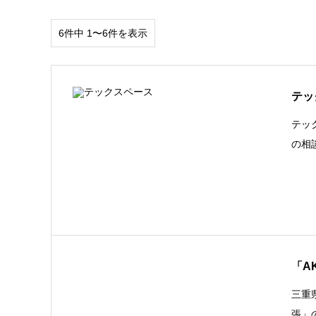
6件中 1〜6件を表示
テッ
テッ
の相
「A
三重
張」