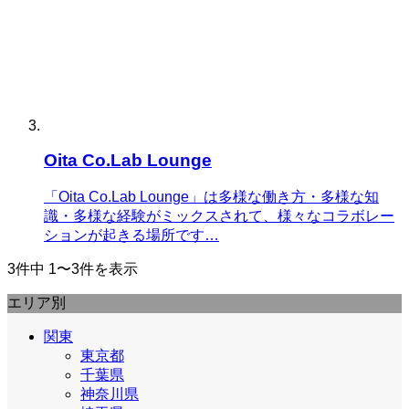
Oita Co.Lab Lounge
「Oita Co.Lab Lounge」は多様な働き方・多様な知
識・多様な経験がミックスされて、様々なコラボレー
ションが起きる場所です…
3件中 1〜3件を表示
エリア別
関東
東京都
千葉県
神奈川県