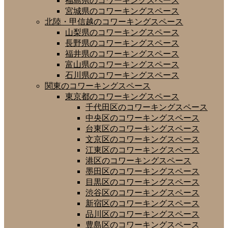
福島県のコワーキングスペース
宮城県のコワーキングスペース
北陸・甲信越のコワーキングスペース
山梨県のコワーキングスペース
長野県のコワーキングスペース
福井県のコワーキングスペース
富山県のコワーキングスペース
石川県のコワーキングスペース
関東のコワーキングスペース
東京都のコワーキングスペース
千代田区のコワーキングスペース
中央区のコワーキングスペース
台東区のコワーキングスペース
文京区のコワーキングスペース
江東区のコワーキングスペース
港区のコワーキングスペース
墨田区のコワーキングスペース
目黒区のコワーキングスペース
渋谷区のコワーキングスペース
新宿区のコワーキングスペース
品川区のコワーキングスペース
豊島区のコワーキングスペース