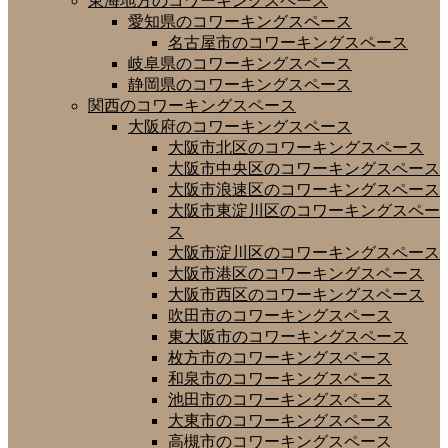
東海地方のコワーキングスペース
愛知県のコワーキングスペース
名古屋市のコワーキングスペース
岐阜県のコワーキングスペース
静岡県のコワーキングスペース
関西のコワーキングスペース
大阪府のコワーキングスペース
大阪市北区のコワーキングスペース
大阪市中央区のコワーキングスペース
大阪市浪速区のコワーキングスペース
大阪市東淀川区のコワーキングスペー
ス
大阪市淀川区のコワーキングスペース
大阪市港区のコワーキングスペース
大阪市西区のコワーキングスペース
吹田市のコワーキングスペース
東大阪市のコワーキングスペース
枚方市のコワーキングスペース
和泉市のコワーキングスペース
池田市のコワーキングスペース
大東市のコワーキングスペース
高槻市のコワーキングスペース