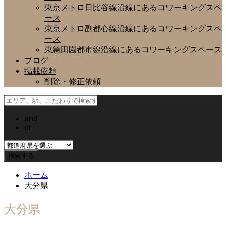
東京メトロ日比谷線沿線にあるコワーキングスペ
ース
東京メトロ副都心線沿線にあるコワーキングスペ
ース
東急田園都市線沿線にあるコワーキングスペース
ブログ
掲載依頼
削除・修正依頼
and
or
ホーム
大分県
大分県