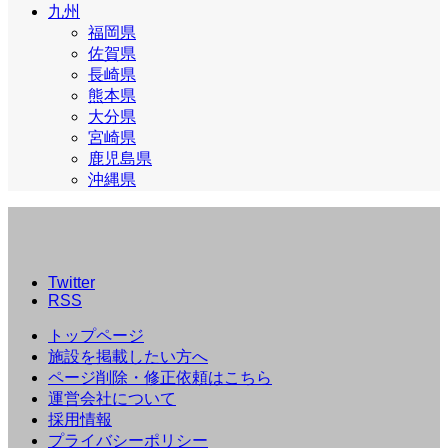
九州
福岡県
佐賀県
長崎県
熊本県
大分県
宮崎県
鹿児島県
沖縄県
Twitter
RSS
トップページ
施設を掲載したい方へ
ページ削除・修正依頼はこちら
運営会社について
採用情報
プライバシーポリシー