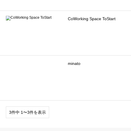
CoWorking Space ToStart
minato
3件中 1〜3件を表示