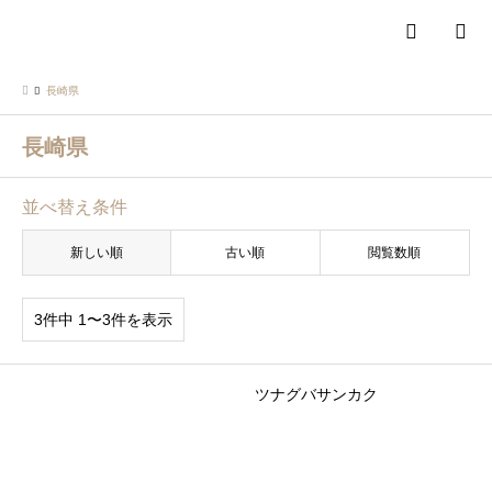
検索
長崎県
長崎県
並べ替え条件
新しい順
古い順
閲覧数順
3件中 1〜3件を表示
ツナグバサンカク