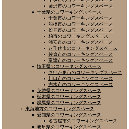
藤沢市のコワーキングスペース
千葉県のコワーキングスペース
千葉市のコワーキングスペース
船橋市のコワーキングスペース
松戸市のコワーキングスペース
柏市のコワーキングスペース
浦安市のコワーキングスペース
八千代市のコワーキングスペース
佐倉市のコワーキングスペース
富津市のコワーキングスペース
埼玉県のコワーキングスペース
さいたま市のコワーキングスペース
川口市のコワーキングスペース
志木市のコワーキングスペース
茨城県のコワーキングスペース
栃木県のコワーキングスペース
群馬県のコワーキングスペース
東海地方のコワーキングスペース
愛知県のコワーキングスペース
名古屋市のコワーキングスペース
岐阜県のコワーキングスペース