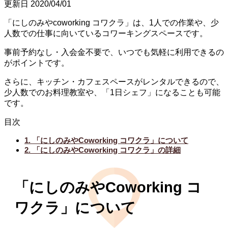
更新日 2020/04/01
「にしのみや
coworking
コワクラ」は、1人での作業や、少
人数での仕事に向いているコワーキングスペースです。
事前予約なし・入会金不要で、いつでも気軽に利用できるの
がポイントです。
さらに、キッチン・カフェスペースがレンタルできるので、
少人数でのお料理教室や、「1日シェフ」になることも可能
です。
目次
1.
「にしのみやCoworking コワクラ」について
2.
「にしのみやCoworking コワクラ」の詳細
「にしのみやCoworking コ
ワクラ」について