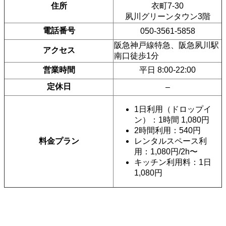
住所
衣町7-30
夙川グリーンタウン3階
電話番号
050-3561-5858
阪急神戸線特急、阪急
夙川駅
アクセス
南口徒歩1分
営業時間
平日 8:00-22:00
定休日
–
1日利用（ドロップイ
ン）：1時間 1,080円
2時間利用：540円
料金プラン
レンタルスペース利
用：1,080円/2h〜
キッチン利用料：1日
1,080円