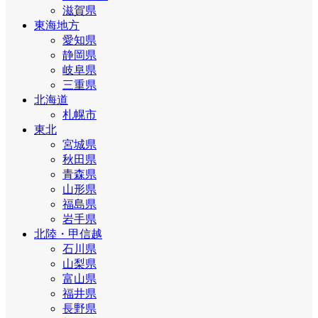
滋賀県
東海地方
愛知県
静岡県
岐阜県
三重県
北海道
札幌市
東北
宮城県
秋田県
青森県
山形県
福島県
岩手県
北陸・甲信越
石川県
山梨県
富山県
福井県
長野県