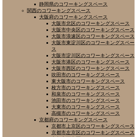
静岡県のコワーキングスペース
関西のコワーキングスペース
大阪府のコワーキングスペース
大阪市北区のコワーキングスペース
大阪市中央区のコワーキングスペース
大阪市浪速区のコワーキングスペース
大阪市東淀川区のコワーキングスペー
ス
大阪市淀川区のコワーキングスペース
大阪市港区のコワーキングスペース
大阪市西区のコワーキングスペース
吹田市のコワーキングスペース
東大阪市のコワーキングスペース
枚方市のコワーキングスペース
和泉市のコワーキングスペース
池田市のコワーキングスペース
大東市のコワーキングスペース
高槻市のコワーキングスペース
京都府のコワーキングスペース
京都市上京区のコワーキングスペース
京都市左京区のコワーキングスペース