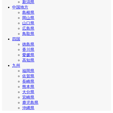
新潟県
中国地方
島根県
岡山県
山口県
広島県
鳥取県
四国
徳島県
香川県
愛媛県
高知県
九州
福岡県
佐賀県
長崎県
熊本県
大分県
宮崎県
鹿児島県
沖縄県