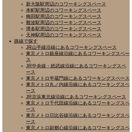
新大阪駅周辺のコワーキングスペース
本町駅周辺のコワーキングスペース
梅田駅周辺のコワーキングスペース
難波駅周辺のコワーキングスペース
博多駅周辺のコワーキングスペース
天神駅周辺のコワーキングスペース
路線で探す
JR山手線沿線にあるコワーキングスペース
東京メトロ銀座線沿線にあるコワーキングスペー
ス
JR中央線・総武線沿線にあるコワーキングスペ
ース
東京メトロ半蔵門線にあるコワーキングスペース
東京メトロ丸ノ内線沿線にあるコワーキングスペ
ース
JR京浜東北線沿線にあるコワーキングスペース
東京メトロ千代田線沿線にあるコワーキングスペ
ース
東京メトロ日比谷線沿線にあるコワーキングスペ
ース
東京メトロ副都心線沿線にあるコワーキングスペ