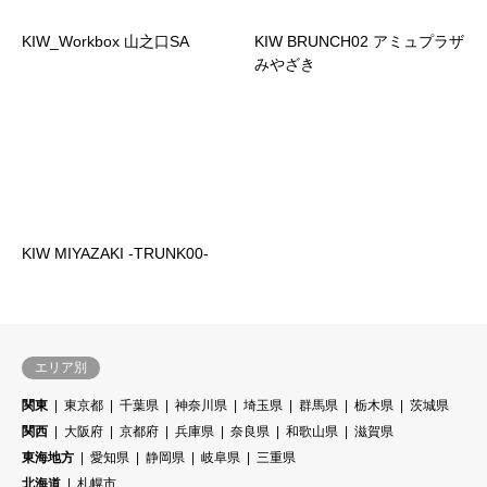
KIW_Workbox 山之口SA
KIW BRUNCH02 アミュプラザ
みやざき
KIW MIYAZAKI -TRUNK00-
エリア別
関東
東京都
千葉県
神奈川県
埼玉県
群馬県
栃木県
茨城県
関西
大阪府
京都府
兵庫県
奈良県
和歌山県
滋賀県
東海地方
愛知県
静岡県
岐阜県
三重県
北海道
札幌市