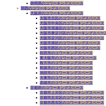
静岡県のコワーキングスペース
関西のコワーキングスペース
大阪府のコワーキングスペース
大阪市北区のコワーキングスペース
大阪市中央区のコワーキングスペース
大阪市浪速区のコワーキングスペース
大阪市東淀川区のコワーキングスペー
大阪市淀川区のコワーキングスペース
大阪市港区のコワーキングスペース
大阪市西区のコワーキングスペース
吹田市のコワーキングスペース
東大阪市のコワーキングスペース
枚方市のコワーキングスペース
和泉市のコワーキングスペース
池田市のコワーキングスペース
大東市のコワーキングスペース
高槻市のコワーキングスペース
京都府のコワーキングスペース
京都市上京区のコワーキングスペース
京都市左京区のコワーキングスペース
京都市西京区のコワーキングスペース