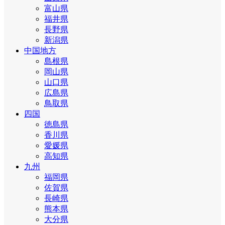
富山県
福井県
長野県
新潟県
中国地方
島根県
岡山県
山口県
広島県
鳥取県
四国
徳島県
香川県
愛媛県
高知県
九州
福岡県
佐賀県
長崎県
熊本県
大分県