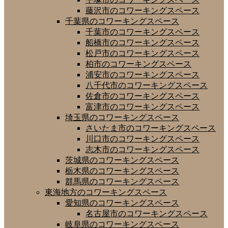
藤沢市のコワーキングスペース
千葉県のコワーキングスペース
千葉市のコワーキングスペース
船橋市のコワーキングスペース
松戸市のコワーキングスペース
柏市のコワーキングスペース
浦安市のコワーキングスペース
八千代市のコワーキングスペース
佐倉市のコワーキングスペース
富津市のコワーキングスペース
埼玉県のコワーキングスペース
さいたま市のコワーキングスペース
川口市のコワーキングスペース
志木市のコワーキングスペース
茨城県のコワーキングスペース
栃木県のコワーキングスペース
群馬県のコワーキングスペース
東海地方のコワーキングスペース
愛知県のコワーキングスペース
名古屋市のコワーキングスペース
岐阜県のコワーキングスペース