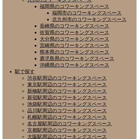
福岡県のコワーキングスペース
福岡市のコワーキングスペース
北九州市のコワーキングスペース
長崎県のコワーキングスペース
佐賀県のコワーキングスペース
大分県のコワーキングスペース
宮崎県のコワーキングスペース
熊本県のコワーキングスペース
鹿児島県のコワーキングスペース
沖縄県のコワーキングスペース
駅で探す
渋谷駅周辺のコワーキングスペース
東京駅周辺のコワーキングスペース
新橋駅周辺のコワーキングスペース
新宿駅周辺のコワーキングスペース
池袋駅周辺のコワーキングスペース
品川駅周辺のコワーキングスペース
札幌駅周辺のコワーキングスペース
名古屋駅周辺のコワーキングスペース
京都駅周辺のコワーキングスペース
大阪駅周辺のコワーキングスペース