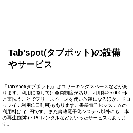
Tab’spot(タブポット)の設備
やサービス
「Tab’spot(タブポット)」はコワーキングスペースなどがあ
ります。利用に際しては会員制度があり、利用料25,000円/
月支払うことでフリースペースを使い放題になるほか、ドロ
ップイン利用(1日利用)もあります。書籍電子化システムの
利用料は1g1円です。また書籍電子化システム以外にも、本
の再生(製本)・PCレンタルなどといったサービスもありま
す。