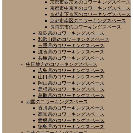
京都市西京区のコワーキングスペース
京都市中京区のコワーキングスペース
京都市下京区のコワーキングスペース
京都市南区のコワーキングスペース
長岡京市のコワーキングスペース
奈良県のコワーキングスペース
和歌山県のコワーキングスペース
三重県のコワーキングスペース
滋賀県のコワーキングスペース
兵庫県のコワーキングスペース
中国地方のコワーキングスペース
広島県のコワーキングスペース
山口県のコワーキングスペース
岡山県のコワーキングスペース
島根県のコワーキングスペース
鳥取県のコワーキングスペース
四国のコワーキングスペース
香川県のコワーキングスペース
高知県のコワーキングスペース
愛媛県のコワーキングスペース
徳島県のコワーキングスペース
九州のコワーキングスペース