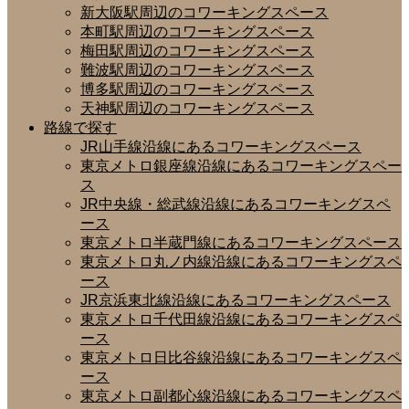
新大阪駅周辺のコワーキングスペース
本町駅周辺のコワーキングスペース
梅田駅周辺のコワーキングスペース
難波駅周辺のコワーキングスペース
博多駅周辺のコワーキングスペース
天神駅周辺のコワーキングスペース
路線で探す
JR山手線沿線にあるコワーキングスペース
東京メトロ銀座線沿線にあるコワーキングスペー
ス
JR中央線・総武線沿線にあるコワーキングスペ
ース
東京メトロ半蔵門線にあるコワーキングスペース
東京メトロ丸ノ内線沿線にあるコワーキングスペ
ース
JR京浜東北線沿線にあるコワーキングスペース
東京メトロ千代田線沿線にあるコワーキングスペ
ース
東京メトロ日比谷線沿線にあるコワーキングスペ
ース
東京メトロ副都心線沿線にあるコワーキングスペ