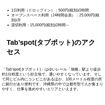
1日利用（ドロップイン）：500円(税別)/2時間
オープンスペース利用（24時間会員）：25,000円(税
別)/月
貸切利用：15,000円(税別)/2時間～
Tab’spot(タブポット)のアク
セス
「Tab’spot(タブポット)」はゆいレール「旭橋」駅より徒歩
約1分程度という好立地で、通いやすくなっています。そし
て同じビル内にコンビニがあるほか、100メートル程度の所
に銀行があり便利です。沖縄県の中では都市型で人が集まり
やすく、仕事を進めやすいエリアといえます。