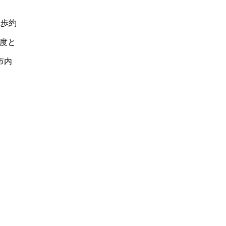
徒歩約
度と
市内