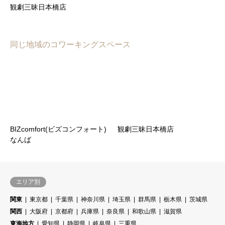
観劇三昧日本橋店
同じ地域のコワーキングスペース
BIZcomfort(ビズコンフォート)
観劇三昧日本橋店
なんば
エリア別
関東
東京都
千葉県
神奈川県
埼玉県
群馬県
栃木県
茨城県
関西
大阪府
京都府
兵庫県
奈良県
和歌山県
滋賀県
東海地方
愛知県
静岡県
岐阜県
三重県