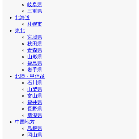
岐阜県
三重県
北海道
札幌市
東北
宮城県
秋田県
青森県
山形県
福島県
岩手県
北陸・甲信越
石川県
山梨県
富山県
福井県
長野県
新潟県
中国地方
島根県
岡山県