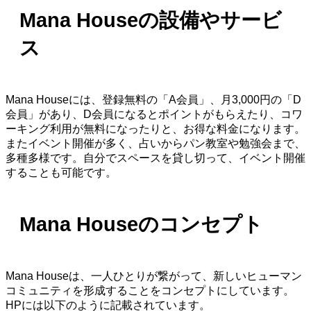
Mana Houseの設備やサービ
ス
Mana Houseには、登録無料の「A会員」、月3,000円の「D
会員」があり、D会員になるとポイントがもらえたり、コワ
ーキング利用が無料になったりと、お得な料金になります。
またイベント開催が多く、占いからパン教室や勉強会まで、
多種多様です。自分でスペースを貸し切って、イベント開催
することも可能です。
Mana Houseのコンセプト
Mana Houseは、一人ひとりが繋がって、新しいヒューマン
コミュニティを形成することをコンセプトにしています。
HPには以下のように記載されています。