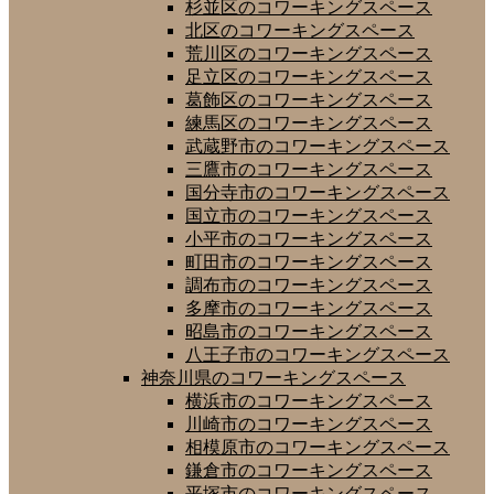
杉並区のコワーキングスペース
北区のコワーキングスペース
荒川区のコワーキングスペース
足立区のコワーキングスペース
葛飾区のコワーキングスペース
練馬区のコワーキングスペース
武蔵野市のコワーキングスペース
三鷹市のコワーキングスペース
国分寺市のコワーキングスペース
国立市のコワーキングスペース
小平市のコワーキングスペース
町田市のコワーキングスペース
調布市のコワーキングスペース
多摩市のコワーキングスペース
昭島市のコワーキングスペース
八王子市のコワーキングスペース
神奈川県のコワーキングスペース
横浜市のコワーキングスペース
川崎市のコワーキングスペース
相模原市のコワーキングスペース
鎌倉市のコワーキングスペース
平塚市のコワーキングスペース