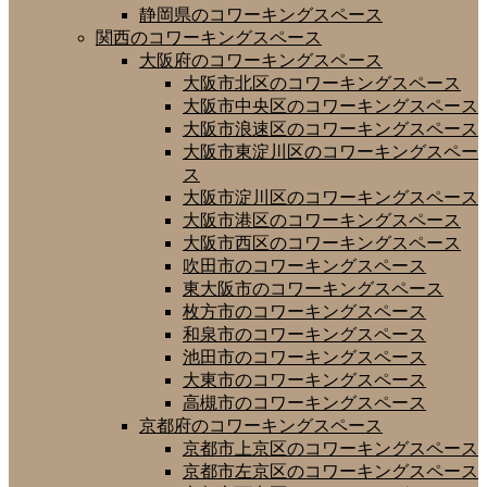
静岡県のコワーキングスペース
関西のコワーキングスペース
大阪府のコワーキングスペース
大阪市北区のコワーキングスペース
大阪市中央区のコワーキングスペース
大阪市浪速区のコワーキングスペース
大阪市東淀川区のコワーキングスペー
ス
大阪市淀川区のコワーキングスペース
大阪市港区のコワーキングスペース
大阪市西区のコワーキングスペース
吹田市のコワーキングスペース
東大阪市のコワーキングスペース
枚方市のコワーキングスペース
和泉市のコワーキングスペース
池田市のコワーキングスペース
大東市のコワーキングスペース
高槻市のコワーキングスペース
京都府のコワーキングスペース
京都市上京区のコワーキングスペース
京都市左京区のコワーキングスペース