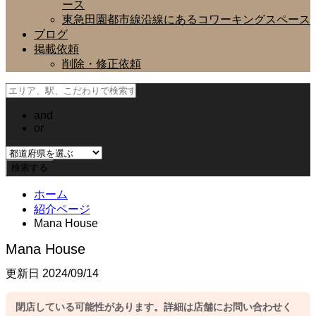
ース
東急田園都市線沿線にあるコワーキングスペース
ブログ
掲載依頼
削除・修正依頼
and
or
ホーム
紹介ページ
Mana House
Mana House
更新日 2024/09/14
閉店している可能性があります。詳細は店舗にお問い合わせく