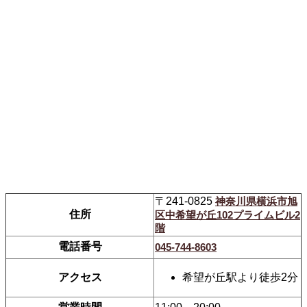
〒241-0825
神奈川県横浜市旭
住所
区中希望が丘102プライムビル2
階
電話番号
045-744-8603
アクセス
希望が丘駅より徒歩2分