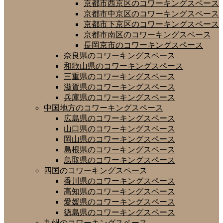
京都市西京区のコワーキングスペース
京都市中京区のコワーキングスペース
京都市下京区のコワーキングスペース
京都市南区のコワーキングスペース
長岡京市のコワーキングスペース
奈良県のコワーキングスペース
和歌山県のコワーキングスペース
三重県のコワーキングスペース
滋賀県のコワーキングスペース
兵庫県のコワーキングスペース
中国地方のコワーキングスペース
広島県のコワーキングスペース
山口県のコワーキングスペース
岡山県のコワーキングスペース
島根県のコワーキングスペース
鳥取県のコワーキングスペース
四国のコワーキングスペース
香川県のコワーキングスペース
高知県のコワーキングスペース
愛媛県のコワーキングスペース
徳島県のコワーキングスペース
九州のコワーキングスペース