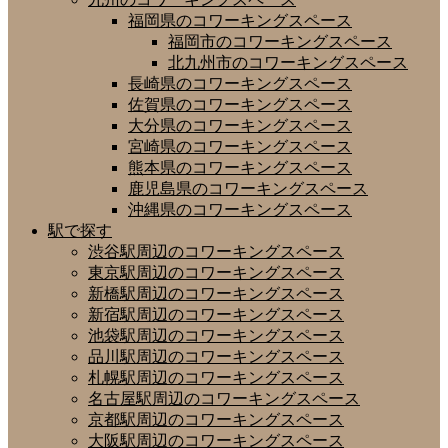
福岡県のコワーキングスペース
福岡市のコワーキングスペース
北九州市のコワーキングスペース
長崎県のコワーキングスペース
佐賀県のコワーキングスペース
大分県のコワーキングスペース
宮崎県のコワーキングスペース
熊本県のコワーキングスペース
鹿児島県のコワーキングスペース
沖縄県のコワーキングスペース
駅で探す
渋谷駅周辺のコワーキングスペース
東京駅周辺のコワーキングスペース
新橋駅周辺のコワーキングスペース
新宿駅周辺のコワーキングスペース
池袋駅周辺のコワーキングスペース
品川駅周辺のコワーキングスペース
札幌駅周辺のコワーキングスペース
名古屋駅周辺のコワーキングスペース
京都駅周辺のコワーキングスペース
大阪駅周辺のコワーキングスペース