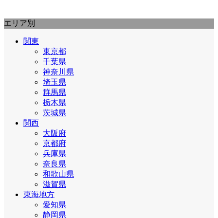
エリア別
関東
東京都
千葉県
神奈川県
埼玉県
群馬県
栃木県
茨城県
関西
大阪府
京都府
兵庫県
奈良県
和歌山県
滋賀県
東海地方
愛知県
静岡県