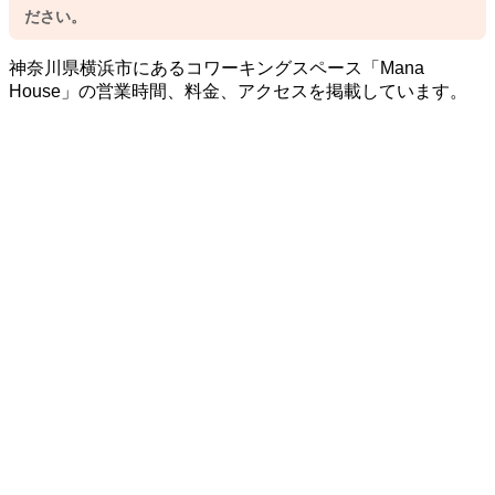
ださい。
神奈川県横浜市にあるコワーキングスペース「Mana
House」の営業時間、料金、アクセスを掲載しています。