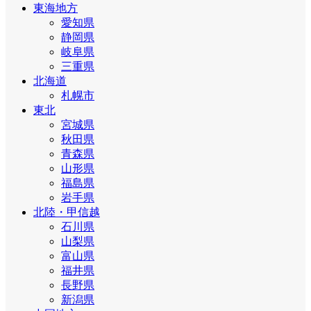
東海地方
愛知県
静岡県
岐阜県
三重県
北海道
札幌市
東北
宮城県
秋田県
青森県
山形県
福島県
岩手県
北陸・甲信越
石川県
山梨県
富山県
福井県
長野県
新潟県