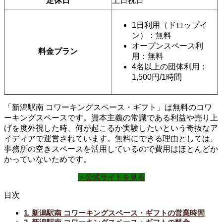
定休日
土日祝日
1日利用（ドロップイ
ン）：無料
オープンスペース利
料金プラン
用：無料
4名以上の団体利用：
1,500円/1時間
「新潟駅南 コワーキングスペース・ギフト」は無料のコワ
ーキングスペースです。資本主義の常識である利益や売り上
げを度外視した時、何が起こるか実験したいという奇抜なア
イディアで運営されています。無料にできる理由としては、
事務所の空きスペースを活用しているので費用はほとんどか
かっていないためです。
＞公式サイトを見る
目次
1.
新潟駅南 コワーキングスペース・ギフトの営業時間