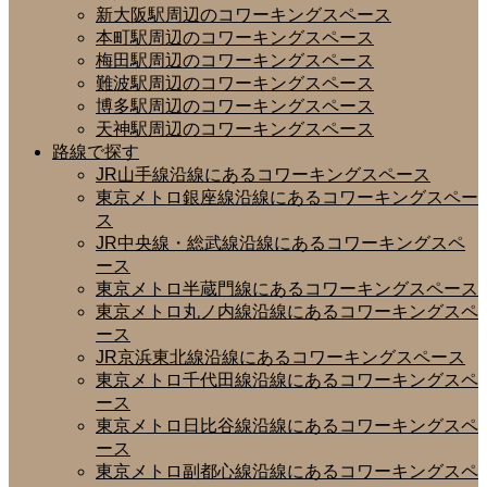
新大阪駅周辺のコワーキングスペース
本町駅周辺のコワーキングスペース
梅田駅周辺のコワーキングスペース
難波駅周辺のコワーキングスペース
博多駅周辺のコワーキングスペース
天神駅周辺のコワーキングスペース
路線で探す
JR山手線沿線にあるコワーキングスペース
東京メトロ銀座線沿線にあるコワーキングスペー
ス
JR中央線・総武線沿線にあるコワーキングスペ
ース
東京メトロ半蔵門線にあるコワーキングスペース
東京メトロ丸ノ内線沿線にあるコワーキングスペ
ース
JR京浜東北線沿線にあるコワーキングスペース
東京メトロ千代田線沿線にあるコワーキングスペ
ース
東京メトロ日比谷線沿線にあるコワーキングスペ
ース
東京メトロ副都心線沿線にあるコワーキングスペ