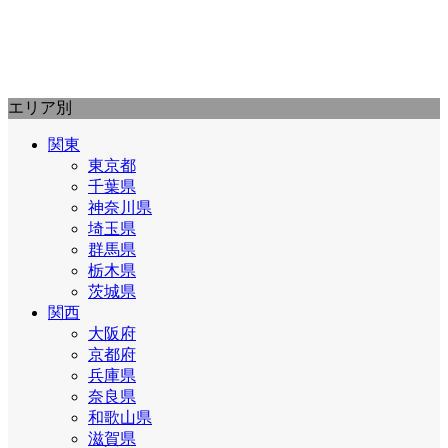
エリア別
関東
東京都
千葉県
神奈川県
埼玉県
群馬県
栃木県
茨城県
関西
大阪府
京都府
兵庫県
奈良県
和歌山県
滋賀県