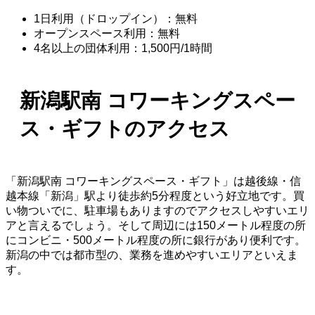
1日利用（ドロップイン）：無料
オープンスペース利用：無料
4名以上の団体利用：1,500円/1時間
新潟駅南 コワーキングスペー
ス・ギフトのアクセス
「新潟駅南 コワーキングスペース・ギフト」は越後線・信
越本線「新潟」駅より徒歩約5分程度という好立地です。買
い物ついでに、駐車場もありますのでアクセスしやすいエリ
アと言えるでしょう。そして周辺には150メートル程度の所
にコンビニ・500メートル程度の所に銀行があり便利です。
新潟の中では都市型の、業務を進めやすいエリアといえま
す。