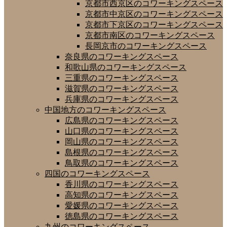
京都市西京区のコワーキングスペース
京都市中京区のコワーキングスペース
京都市下京区のコワーキングスペース
京都市南区のコワーキングスペース
長岡京市のコワーキングスペース
奈良県のコワーキングスペース
和歌山県のコワーキングスペース
三重県のコワーキングスペース
滋賀県のコワーキングスペース
兵庫県のコワーキングスペース
中国地方のコワーキングスペース
広島県のコワーキングスペース
山口県のコワーキングスペース
岡山県のコワーキングスペース
島根県のコワーキングスペース
鳥取県のコワーキングスペース
四国のコワーキングスペース
香川県のコワーキングスペース
高知県のコワーキングスペース
愛媛県のコワーキングスペース
徳島県のコワーキングスペース
九州のコワーキングスペース