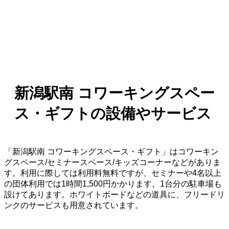
新潟駅南 コワーキングスペー
ス・ギフトの設備やサービス
「新潟駅南 コワーキングスペース・ギフト」はコワーキン
グスペース/セミナースペース/キッズコーナーなどがありま
す。利用に際しては利用料無料ですが、セミナーや4名以上
の団体利用では1時間1,500円かかります。1台分の駐車場も
設けてあります。ホワイトボードなどの道具に、フリードリ
ンクのサービスも用意されています。