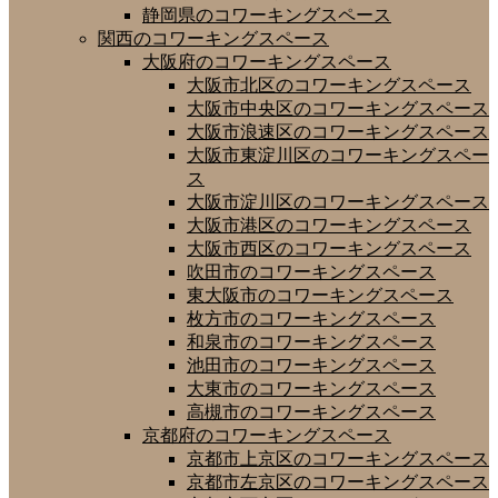
静岡県のコワーキングスペース
関西のコワーキングスペース
大阪府のコワーキングスペース
大阪市北区のコワーキングスペース
大阪市中央区のコワーキングスペース
大阪市浪速区のコワーキングスペース
大阪市東淀川区のコワーキングスペー
ス
大阪市淀川区のコワーキングスペース
大阪市港区のコワーキングスペース
大阪市西区のコワーキングスペース
吹田市のコワーキングスペース
東大阪市のコワーキングスペース
枚方市のコワーキングスペース
和泉市のコワーキングスペース
池田市のコワーキングスペース
大東市のコワーキングスペース
高槻市のコワーキングスペース
京都府のコワーキングスペース
京都市上京区のコワーキングスペース
京都市左京区のコワーキングスペース