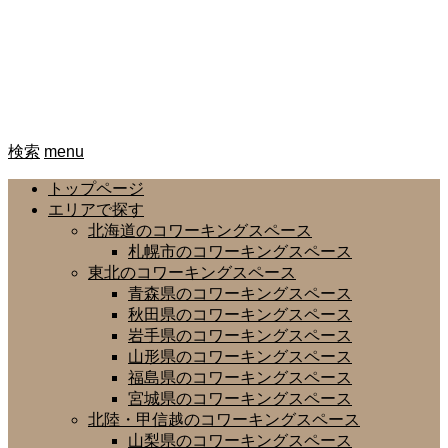
検索
menu
トップページ
エリアで探す
北海道のコワーキングスペース
札幌市のコワーキングスペース
東北のコワーキングスペース
青森県のコワーキングスペース
秋田県のコワーキングスペース
岩手県のコワーキングスペース
山形県のコワーキングスペース
福島県のコワーキングスペース
宮城県のコワーキングスペース
北陸・甲信越のコワーキングスペース
山梨県のコワーキングスペース