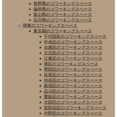
長野県のコワーキングスペース
福井県のコワーキングスペース
富山県のコワーキングスペース
石川県のコワーキングスペース
関東のコワーキングスペース
東京都のコワーキングスペース
千代田区のコワーキングスペース
中央区のコワーキングスペース
台東区のコワーキングスペース
文京区のコワーキングスペース
江東区のコワーキングスペース
港区のコワーキングスペース
墨田区のコワーキングスペース
目黒区のコワーキングスペース
渋谷区のコワーキングスペース
新宿区のコワーキングスペース
品川区のコワーキングスペース
豊島区のコワーキングスペース
大田区のコワーキングスペース
世田谷区のコワーキングスペース
中野区のコワーキングスペース