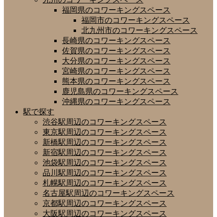
福岡県のコワーキングスペース
福岡市のコワーキングスペース
北九州市のコワーキングスペース
長崎県のコワーキングスペース
佐賀県のコワーキングスペース
大分県のコワーキングスペース
宮崎県のコワーキングスペース
熊本県のコワーキングスペース
鹿児島県のコワーキングスペース
沖縄県のコワーキングスペース
駅で探す
渋谷駅周辺のコワーキングスペース
東京駅周辺のコワーキングスペース
新橋駅周辺のコワーキングスペース
新宿駅周辺のコワーキングスペース
池袋駅周辺のコワーキングスペース
品川駅周辺のコワーキングスペース
札幌駅周辺のコワーキングスペース
名古屋駅周辺のコワーキングスペース
京都駅周辺のコワーキングスペース
大阪駅周辺のコワーキングスペース