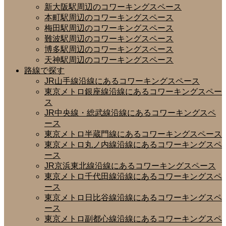
新大阪駅周辺のコワーキングスペース
本町駅周辺のコワーキングスペース
梅田駅周辺のコワーキングスペース
難波駅周辺のコワーキングスペース
博多駅周辺のコワーキングスペース
天神駅周辺のコワーキングスペース
路線で探す
JR山手線沿線にあるコワーキングスペース
東京メトロ銀座線沿線にあるコワーキングスペー
ス
JR中央線・総武線沿線にあるコワーキングスペ
ース
東京メトロ半蔵門線にあるコワーキングスペース
東京メトロ丸ノ内線沿線にあるコワーキングスペ
ース
JR京浜東北線沿線にあるコワーキングスペース
東京メトロ千代田線沿線にあるコワーキングスペ
ース
東京メトロ日比谷線沿線にあるコワーキングスペ
ース
東京メトロ副都心線沿線にあるコワーキングスペ