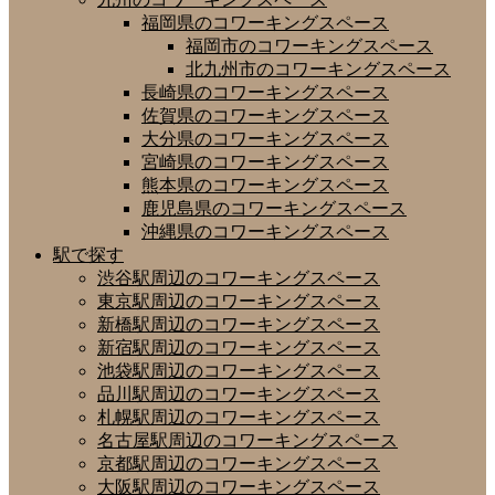
福岡県のコワーキングスペース
福岡市のコワーキングスペース
北九州市のコワーキングスペース
長崎県のコワーキングスペース
佐賀県のコワーキングスペース
大分県のコワーキングスペース
宮崎県のコワーキングスペース
熊本県のコワーキングスペース
鹿児島県のコワーキングスペース
沖縄県のコワーキングスペース
駅で探す
渋谷駅周辺のコワーキングスペース
東京駅周辺のコワーキングスペース
新橋駅周辺のコワーキングスペース
新宿駅周辺のコワーキングスペース
池袋駅周辺のコワーキングスペース
品川駅周辺のコワーキングスペース
札幌駅周辺のコワーキングスペース
名古屋駅周辺のコワーキングスペース
京都駅周辺のコワーキングスペース
大阪駅周辺のコワーキングスペース