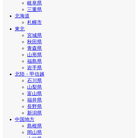
岐阜県
三重県
北海道
札幌市
東北
宮城県
秋田県
青森県
山形県
福島県
岩手県
北陸・甲信越
石川県
山梨県
富山県
福井県
長野県
新潟県
中国地方
島根県
岡山県