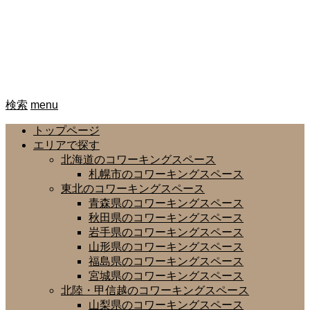
検索
menu
トップページ
エリアで探す
北海道のコワーキングスペース
札幌市のコワーキングスペース
東北のコワーキングスペース
青森県のコワーキングスペース
秋田県のコワーキングスペース
岩手県のコワーキングスペース
山形県のコワーキングスペース
福島県のコワーキングスペース
宮城県のコワーキングスペース
北陸・甲信越のコワーキングスペース
山梨県のコワーキングスペース