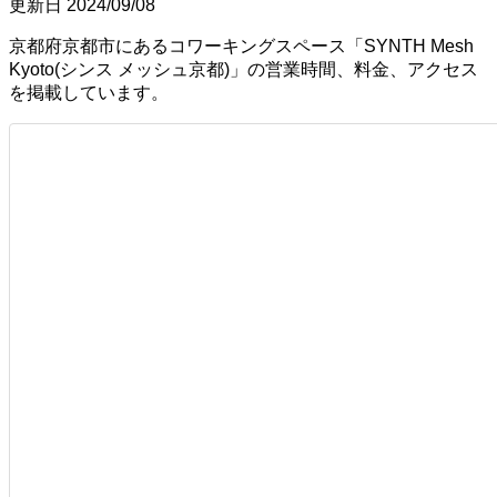
更新日 2024/09/08
京都府京都市にあるコワーキングスペース「SYNTH Mesh
Kyoto(シンス メッシュ京都)」の営業時間、料金、アクセス
を掲載しています。