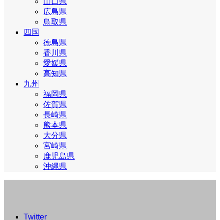
山口県
広島県
鳥取県
四国
徳島県
香川県
愛媛県
高知県
九州
福岡県
佐賀県
長崎県
熊本県
大分県
宮崎県
鹿児島県
沖縄県
Twitter