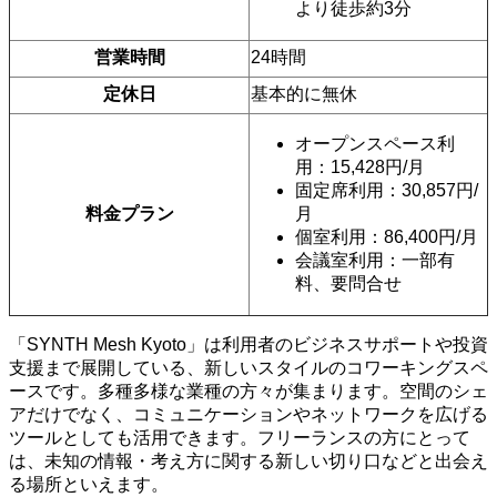
より徒歩約3分
営業時間
24時間
定休日
基本的に無休
オープンスペース利
用：15,428円/月
固定席利用：30,857円/
料金プラン
月
個室利用：86,400円/月
会議室利用：一部有
料、要問合せ
「SYNTH Mesh Kyoto」は利用者のビジネスサポートや投資
支援まで展開している、新しいスタイルのコワーキングスペ
ースです。多種多様な業種の方々が集まります。空間のシェ
アだけでなく、コミュニケーションやネットワークを広げる
ツールとしても活用できます。フリーランスの方にとって
は、未知の情報・考え方に関する新しい切り口などと出会え
る場所といえます。