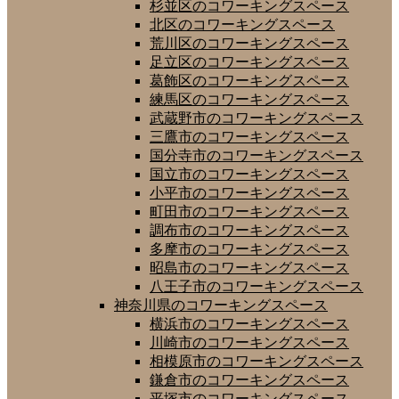
杉並区のコワーキングスペース
北区のコワーキングスペース
荒川区のコワーキングスペース
足立区のコワーキングスペース
葛飾区のコワーキングスペース
練馬区のコワーキングスペース
武蔵野市のコワーキングスペース
三鷹市のコワーキングスペース
国分寺市のコワーキングスペース
国立市のコワーキングスペース
小平市のコワーキングスペース
町田市のコワーキングスペース
調布市のコワーキングスペース
多摩市のコワーキングスペース
昭島市のコワーキングスペース
八王子市のコワーキングスペース
神奈川県のコワーキングスペース
横浜市のコワーキングスペース
川崎市のコワーキングスペース
相模原市のコワーキングスペース
鎌倉市のコワーキングスペース
平塚市のコワーキングスペース