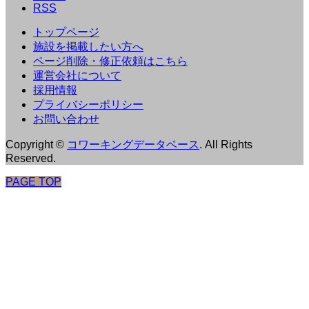
RSS
トップページ
施設を掲載したい方へ
ページ削除・修正依頼はこちら
運営会社について
採用情報
プライバシーポリシー
お問い合わせ
Copyright
©
コワーキングデータベース
. All Rights
Reserved.
PAGE TOP