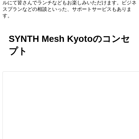
ルにて皆さんでランチなどもお楽しみいただけます。ビジネ
スプランなどの相談といった、サポートサービスもありま
す。
SYNTH Mesh Kyotoのコンセ
プト