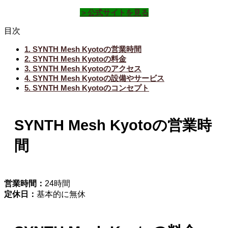
＞公式サイトを見る
目次
1.
SYNTH Mesh Kyotoの営業時間
2.
SYNTH Mesh Kyotoの料金
3.
SYNTH Mesh Kyotoのアクセス
4.
SYNTH Mesh Kyotoの設備やサービス
5.
SYNTH Mesh Kyotoのコンセプト
SYNTH Mesh Kyotoの営業時
間
営業時間：
24時間
定休日：
基本的に無休