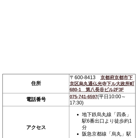
〒600-8413
京都府京都市下
住所
京区烏丸通仏光寺下ル大政所町
680-1 第八長谷ビル2F3F
075-741-6597
(平日10:00～
電話番号
17:30)
地下鉄烏丸線「四条」
駅6番出口より徒歩約1
アクセス
分
阪急京都線「烏丸」駅