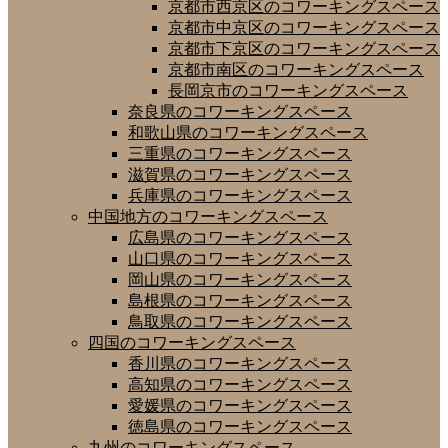
京都市西京区のコワーキングスペース
京都市中京区のコワーキングスペース
京都市下京区のコワーキングスペース
京都市南区のコワーキングスペース
長岡京市のコワーキングスペース
奈良県のコワーキングスペース
和歌山県のコワーキングスペース
三重県のコワーキングスペース
滋賀県のコワーキングスペース
兵庫県のコワーキングスペース
中国地方のコワーキングスペース
広島県のコワーキングスペース
山口県のコワーキングスペース
岡山県のコワーキングスペース
島根県のコワーキングスペース
鳥取県のコワーキングスペース
四国のコワーキングスペース
香川県のコワーキングスペース
高知県のコワーキングスペース
愛媛県のコワーキングスペース
徳島県のコワーキングスペース
九州のコワーキングスペース