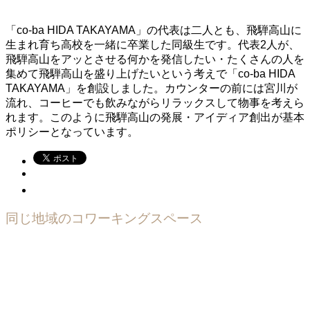
「co-ba HIDA TAKAYAMA」の代表は二人とも、飛騨高山に
生まれ育ち高校を一緒に卒業した同級生です。代表2人が、
飛騨高山をアッとさせる何かを発信したい・たくさんの人を
集めて飛騨高山を盛り上げたいという考えで「co-ba HIDA
TAKAYAMA」を創設しました。カウンターの前には宮川が
流れ、コーヒーでも飲みながらリラックスして物事を考えら
れます。このように飛騨高山の発展・アイディア創出が基本
ポリシーとなっています。
同じ地域のコワーキングスペース