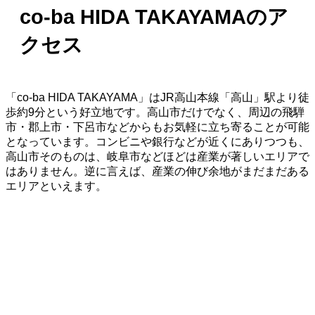
co-ba HIDA TAKAYAMAのア
クセス
「co-ba HIDA TAKAYAMA」はJR高山本線「高山」駅より徒
歩約9分という好立地です。高山市だけでなく、周辺の飛騨
市・郡上市・下呂市などからもお気軽に立ち寄ることが可能
となっています。コンビニや銀行などが近くにありつつも、
高山市そのものは、岐阜市などほどは産業が著しいエリアで
はありません。逆に言えば、産業の伸び余地がまだまだある
エリアといえます。