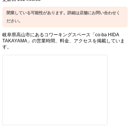
閉業している可能性があります。詳細は店舗にお問い合わせく
ださい。
岐阜県高山市にあるコワーキングスペース「co-ba HIDA
TAKAYAMA」の営業時間、料金、アクセスを掲載していま
す。