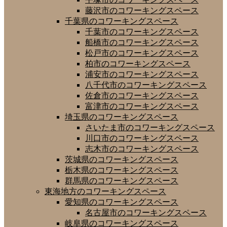
藤沢市のコワーキングスペース
千葉県のコワーキングスペース
千葉市のコワーキングスペース
船橋市のコワーキングスペース
松戸市のコワーキングスペース
柏市のコワーキングスペース
浦安市のコワーキングスペース
八千代市のコワーキングスペース
佐倉市のコワーキングスペース
富津市のコワーキングスペース
埼玉県のコワーキングスペース
さいたま市のコワーキングスペース
川口市のコワーキングスペース
志木市のコワーキングスペース
茨城県のコワーキングスペース
栃木県のコワーキングスペース
群馬県のコワーキングスペース
東海地方のコワーキングスペース
愛知県のコワーキングスペース
名古屋市のコワーキングスペース
岐阜県のコワーキングスペース