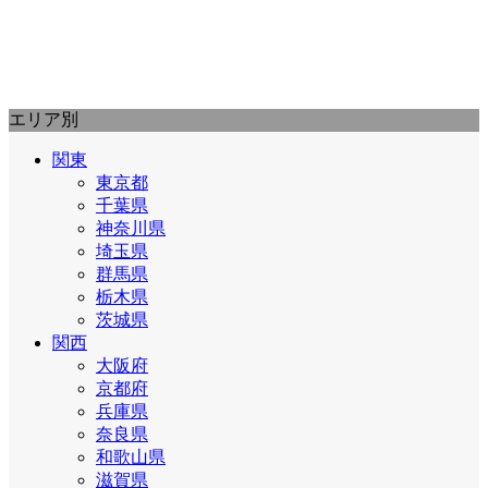
エリア別
関東
東京都
千葉県
神奈川県
埼玉県
群馬県
栃木県
茨城県
関西
大阪府
京都府
兵庫県
奈良県
和歌山県
滋賀県