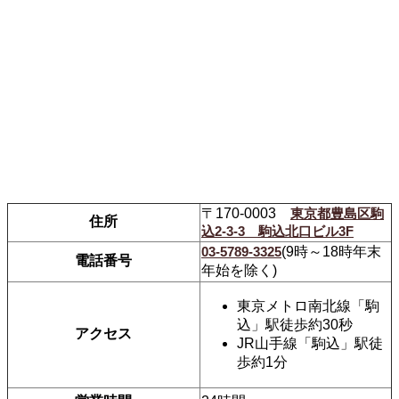
〒170-0003
東京都豊島区駒
住所
込2-3-3 駒込北口ビル3F
03-5789-3325
(9時～18時年末
電話番号
年始を除く)
東京メトロ南北線「駒
込」駅徒歩約30秒
アクセス
JR山手線「駒込」駅徒
歩約1分