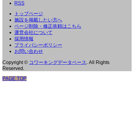
RSS
トップページ
施設を掲載したい方へ
ページ削除・修正依頼はこちら
運営会社について
採用情報
プライバシーポリシー
お問い合わせ
Copyright
©
コワーキングデータベース
. All Rights
Reserved.
PAGE TOP