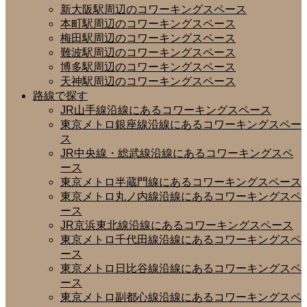
新大阪駅周辺のコワーキングスペース
本町駅周辺のコワーキングスペース
梅田駅周辺のコワーキングスペース
難波駅周辺のコワーキングスペース
博多駅周辺のコワーキングスペース
天神駅周辺のコワーキングスペース
路線で探す
JR山手線沿線にあるコワーキングスペース
東京メトロ銀座線沿線にあるコワーキングスペー
ス
JR中央線・総武線沿線にあるコワーキングスペ
ース
東京メトロ半蔵門線にあるコワーキングスペース
東京メトロ丸ノ内線沿線にあるコワーキングスペ
ース
JR京浜東北線沿線にあるコワーキングスペース
東京メトロ千代田線沿線にあるコワーキングスペ
ース
東京メトロ日比谷線沿線にあるコワーキングスペ
ース
東京メトロ副都心線沿線にあるコワーキングスペ