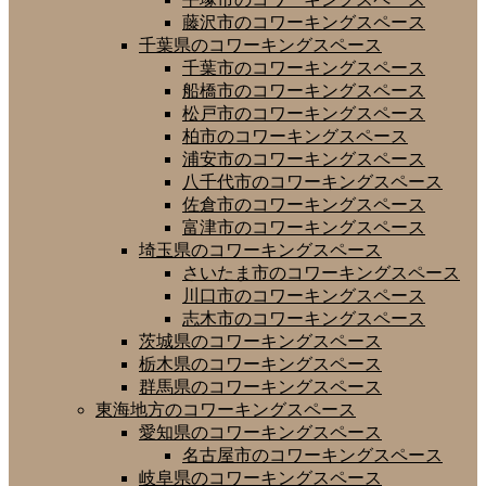
藤沢市のコワーキングスペース
千葉県のコワーキングスペース
千葉市のコワーキングスペース
船橋市のコワーキングスペース
松戸市のコワーキングスペース
柏市のコワーキングスペース
浦安市のコワーキングスペース
八千代市のコワーキングスペース
佐倉市のコワーキングスペース
富津市のコワーキングスペース
埼玉県のコワーキングスペース
さいたま市のコワーキングスペース
川口市のコワーキングスペース
志木市のコワーキングスペース
茨城県のコワーキングスペース
栃木県のコワーキングスペース
群馬県のコワーキングスペース
東海地方のコワーキングスペース
愛知県のコワーキングスペース
名古屋市のコワーキングスペース
岐阜県のコワーキングスペース