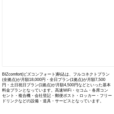
BIZcomfort(ビズコンフォート)駒込は、フルコネクトプラン
(全拠点)が月額18,000円・全日プラン(1拠点)が月額7,500
円・土日祝日プラン(1拠点)が月額4,500円などといった基本
料金プランとなっています。高速WiFi・セコム・各席コン
セント・複合機・会社登記・郵便ポスト・ロッカー・フリー
ドリンクなどの設備・道具・サービスとなっています。