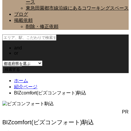
ース
東急田園都市線沿線にあるコワーキングスペース
ブログ
掲載依頼
削除・修正依頼
and
or
ホーム
紹介ページ
BIZcomfort(ビズコンフォート)駒込
PR
BIZcomfort(ビズコンフォート)駒込