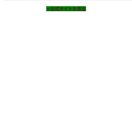
＞公式サイトを見る