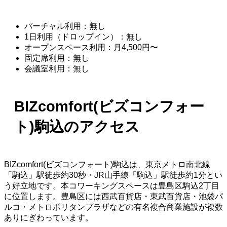
バーチャル利用：無し
1日利用（ドロップイン）：無し
オープンスペース利用：月4,500円〜
固定席利用：無し
会議室利用：無し
BIZcomfort(ビズコンフォー
ト)駒込のアクセス
BIZcomfort(ビズコンフォート)駒込は、東京メトロ南北線
「駒込」駅徒歩約30秒・JR山手線「駒込」駅徒歩約1分とい
う好立地です。本コワーキングスペースは豊島区駒込2丁目
に位置します。豊島区には西武百貨店・東武百貨店・池袋パ
ルコ・メトロポリタンプラザなどの有名複合商業施設が複数
ありにぎわっています。