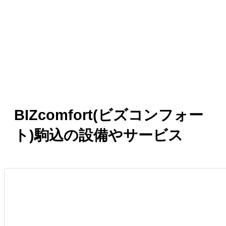
BIZcomfort(ビズコンフォー
ト)駒込の設備やサービス