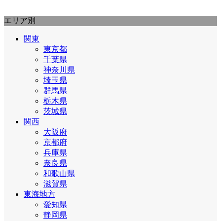
エリア別
関東
東京都
千葉県
神奈川県
埼玉県
群馬県
栃木県
茨城県
関西
大阪府
京都府
兵庫県
奈良県
和歌山県
滋賀県
東海地方
愛知県
静岡県