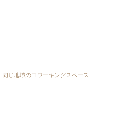
同じ地域のコワーキングスペース