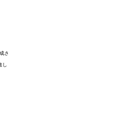
成さ
進し