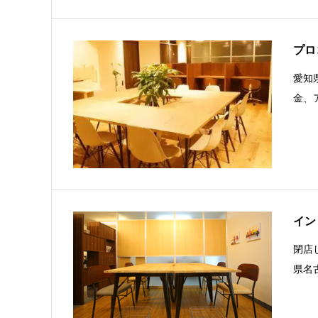
プロ
愛知
金、
イン
閉店
県名