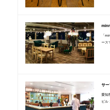
minn
「mi
ース
サー
愛知
ビル