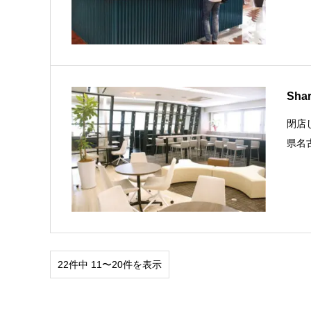
Shar
閉店
県名古
22件中 11〜20件を表示