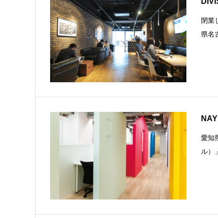
DIV
閉業
県名
NA
愛知
ル）