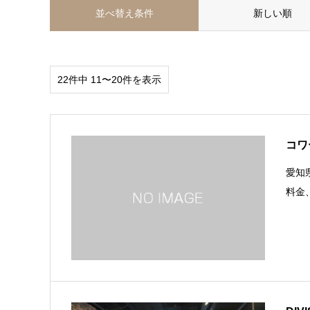
並べ替え条件
新しい順
22件中 11〜20件を表示
コワ
愛知
料金