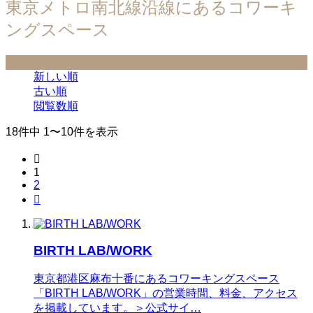
東京メトロ南北線沿線にあるコワーキ
ングスペース
並べ替え条件
新しい順
古い順
閲覧数順
18件中 1〜10件を表示

1
2

BIRTH LAB/WORK
東京都港区麻布十番にあるコワーキングスペース
「BIRTH LAB/WORK」の営業時間、料金、アクセス
を掲載しています。＞公式サイ…