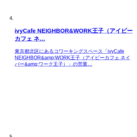
ivyCafe NEIGHBOR&WORK王子（アイビー
カフェ ネ…
東京都北区にあるコワーキングスペース「ivyCafe
NEIGHBOR&amp;WORK王子（アイビーカフェ ネイ
バー&amp;ワーク王子）」の営業…