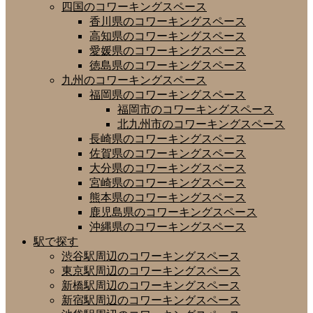
四国のコワーキングスペース
香川県のコワーキングスペース
高知県のコワーキングスペース
愛媛県のコワーキングスペース
徳島県のコワーキングスペース
九州のコワーキングスペース
福岡県のコワーキングスペース
福岡市のコワーキングスペース
北九州市のコワーキングスペース
長崎県のコワーキングスペース
佐賀県のコワーキングスペース
大分県のコワーキングスペース
宮崎県のコワーキングスペース
熊本県のコワーキングスペース
鹿児島県のコワーキングスペース
沖縄県のコワーキングスペース
駅で探す
渋谷駅周辺のコワーキングスペース
東京駅周辺のコワーキングスペース
新橋駅周辺のコワーキングスペース
新宿駅周辺のコワーキングスペース