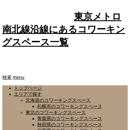
東京メトロ
南北線沿線にあるコワーキン
グスペース一覧
検索
menu
トップページ
エリアで探す
北海道のコワーキングスペース
札幌市のコワーキングスペース
東北のコワーキングスペース
青森県のコワーキングスペース
秋田県のコワーキングスペース