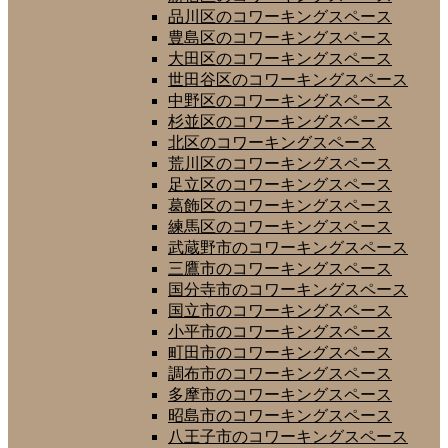
品川区のコワーキングスペース
豊島区のコワーキングスペース
大田区のコワーキングスペース
世田谷区のコワーキングスペース
中野区のコワーキングスペース
杉並区のコワーキングスペース
北区のコワーキングスペース
荒川区のコワーキングスペース
足立区のコワーキングスペース
葛飾区のコワーキングスペース
練馬区のコワーキングスペース
武蔵野市のコワーキングスペース
三鷹市のコワーキングスペース
国分寺市のコワーキングスペース
国立市のコワーキングスペース
小平市のコワーキングスペース
町田市のコワーキングスペース
調布市のコワーキングスペース
多摩市のコワーキングスペース
昭島市のコワーキングスペース
八王子市のコワーキングスペース