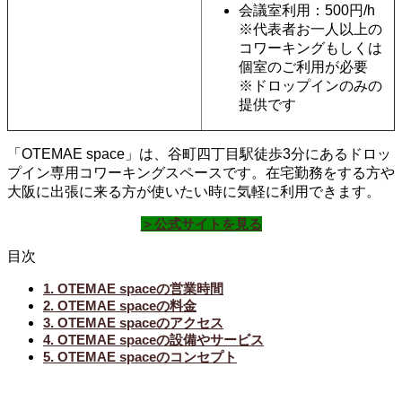
会議室利用：500円/h
※代表者お一人以上の
コワーキングもしくは
個室のご利用が必要
※ドロップインのみの
提供です
「OTEMAE space」は、谷町四丁目駅徒歩3分にあるドロッ
プイン専用コワーキングスペースです。在宅勤務をする方や
大阪に出張に来る方が使いたい時に気軽に利用できます。
＞公式サイトを見る
目次
1.
OTEMAE spaceの営業時間
2.
OTEMAE spaceの料金
3.
OTEMAE spaceのアクセス
4.
OTEMAE spaceの設備やサービス
5.
OTEMAE spaceのコンセプト