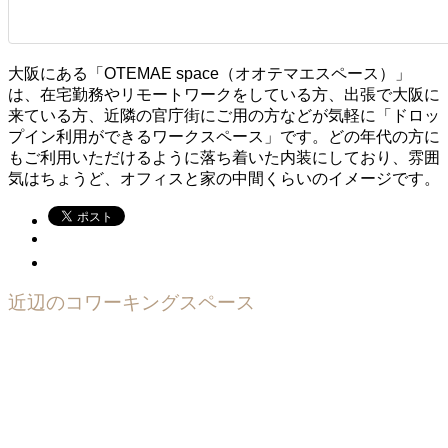
大阪にある「OTEMAE space（オオテマエスペース）」
は、在宅勤務やリモートワークをしている方、出張で大阪に
来ている方、近隣の官庁街にご用の方などが気軽に「ドロッ
プイン利用ができるワークスペース」です。どの年代の方に
もご利用いただけるように落ち着いた内装にしており、雰囲
気はちょうど、オフィスと家の中間くらいのイメージです。
近辺のコワーキングスペース