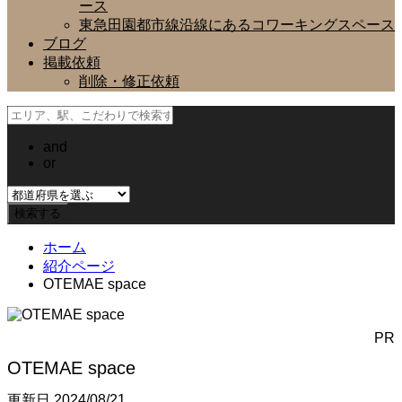
ース
東急田園都市線沿線にあるコワーキングスペース
ブログ
掲載依頼
削除・修正依頼
and
or
ホーム
紹介ページ
OTEMAE space
PR
OTEMAE space
更新日 2024/08/21