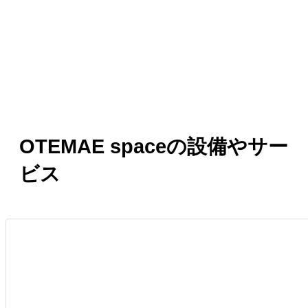
OTEMAE spaceの設備やサー
ビス