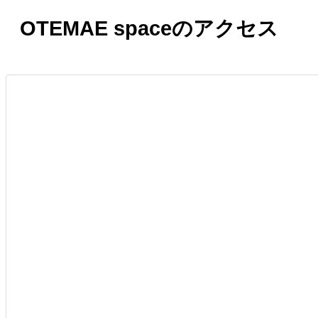
OTEMAE spaceのアクセス