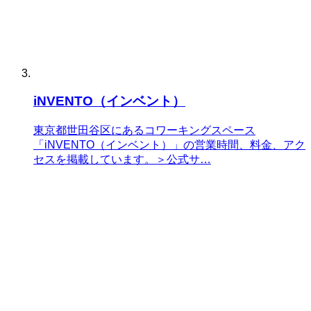
iNVENTO（インベント）
東京都世田谷区にあるコワーキングスペース
「iNVENTO（インベント）」の営業時間、料金、アク
セスを掲載しています。＞公式サ…