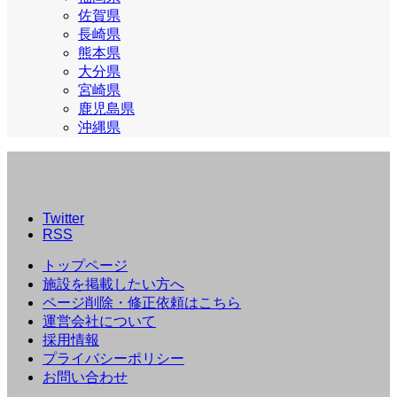
佐賀県
長崎県
熊本県
大分県
宮崎県
鹿児島県
沖縄県
Twitter
RSS
トップページ
施設を掲載したい方へ
ページ削除・修正依頼はこちら
運営会社について
採用情報
プライバシーポリシー
お問い合わせ