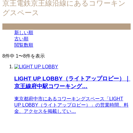
京王電鉄京王線沿線にあるコワーキン
グスペース
並べ替え条件
新しい順
古い順
閲覧数順
8件中 1〜8件を表示
LIGHT UP LOBBY（ライトアップロビー）｜
京王線府中駅コワーキング…
東京都府中市にあるコワーキングスペース「LIGHT
UP LOBBY（ライトアップロビー）」の営業時間、料
金、アクセスを掲載してい…