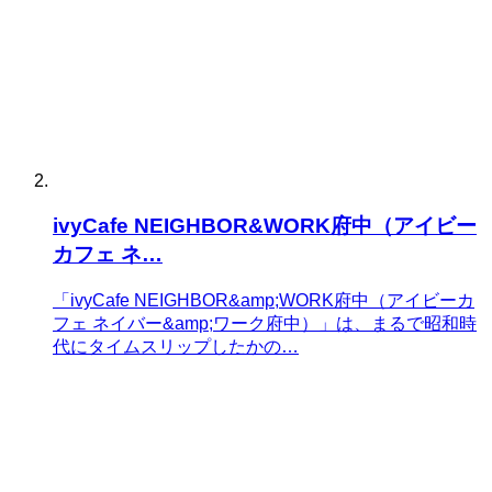
ivyCafe NEIGHBOR&WORK府中（アイビー
カフェ ネ…
「ivyCafe NEIGHBOR&amp;WORK府中（アイビーカ
フェ ネイバー&amp;ワーク府中）」は、まるで昭和時
代にタイムスリップしたかの…