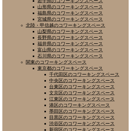
岩手県のコワーキングスペース
山形県のコワーキングスペース
福島県のコワーキングスペース
宮城県のコワーキングスペース
北陸・甲信越のコワーキングスペース
山梨県のコワーキングスペース
長野県のコワーキングスペース
福井県のコワーキングスペース
富山県のコワーキングスペース
石川県のコワーキングスペース
関東のコワーキングスペース
東京都のコワーキングスペース
千代田区のコワーキングスペース
中央区のコワーキングスペース
台東区のコワーキングスペース
文京区のコワーキングスペース
江東区のコワーキングスペース
港区のコワーキングスペース
墨田区のコワーキングスペース
目黒区のコワーキングスペース
渋谷区のコワーキングスペース
新宿区のコワーキングスペース