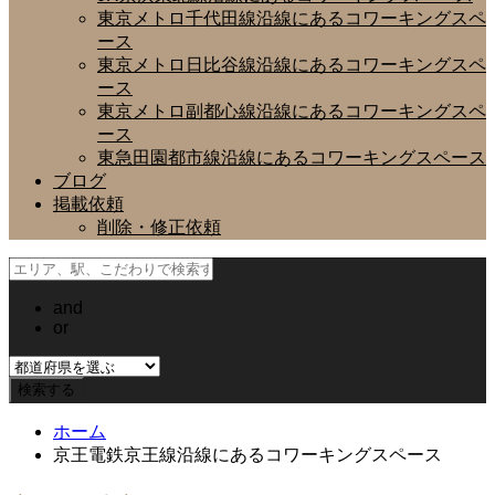
東京メトロ千代田線沿線にあるコワーキングスペ
ース
東京メトロ日比谷線沿線にあるコワーキングスペ
ース
東京メトロ副都心線沿線にあるコワーキングスペ
ース
東急田園都市線沿線にあるコワーキングスペース
ブログ
掲載依頼
削除・修正依頼
and
or
ホーム
京王電鉄京王線沿線にあるコワーキングスペース