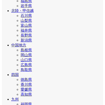
福島県
岩手県
北陸・甲信越
石川県
山梨県
富山県
福井県
長野県
新潟県
中国地方
島根県
岡山県
山口県
広島県
鳥取県
四国
徳島県
香川県
愛媛県
高知県
九州
福岡県