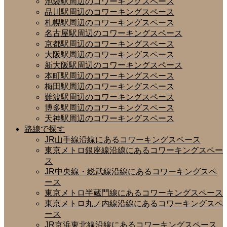
池袋駅周辺のコワーキングスペース
品川駅周辺のコワーキングスペース
札幌駅周辺のコワーキングスペース
名古屋駅周辺のコワーキングスペース
京都駅周辺のコワーキングスペース
大阪駅周辺のコワーキングスペース
新大阪駅周辺のコワーキングスペース
本町駅周辺のコワーキングスペース
梅田駅周辺のコワーキングスペース
難波駅周辺のコワーキングスペース
博多駅周辺のコワーキングスペース
天神駅周辺のコワーキングスペース
路線で探す
JR山手線沿線にあるコワーキングスペース
東京メトロ銀座線沿線にあるコワーキングスペー
ス
JR中央線・総武線沿線にあるコワーキングスペ
ース
東京メトロ半蔵門線にあるコワーキングスペース
東京メトロ丸ノ内線沿線にあるコワーキングスペ
ース
JR京浜東北線沿線にあるコワーキングスペース