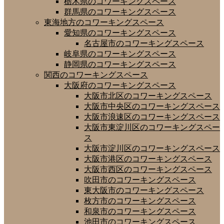
栃木県のコワーキングスペース
群馬県のコワーキングスペース
東海地方のコワーキングスペース
愛知県のコワーキングスペース
名古屋市のコワーキングスペース
岐阜県のコワーキングスペース
静岡県のコワーキングスペース
関西のコワーキングスペース
大阪府のコワーキングスペース
大阪市北区のコワーキングスペース
大阪市中央区のコワーキングスペース
大阪市浪速区のコワーキングスペース
大阪市東淀川区のコワーキングスペー
ス
大阪市淀川区のコワーキングスペース
大阪市港区のコワーキングスペース
大阪市西区のコワーキングスペース
吹田市のコワーキングスペース
東大阪市のコワーキングスペース
枚方市のコワーキングスペース
和泉市のコワーキングスペース
池田市のコワーキングスペース