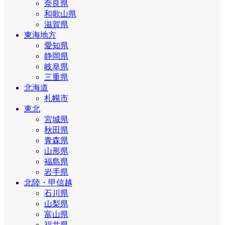
奈良県
和歌山県
滋賀県
東海地方
愛知県
静岡県
岐阜県
三重県
北海道
札幌市
東北
宮城県
秋田県
青森県
山形県
福島県
岩手県
北陸・甲信越
石川県
山梨県
富山県
福井県