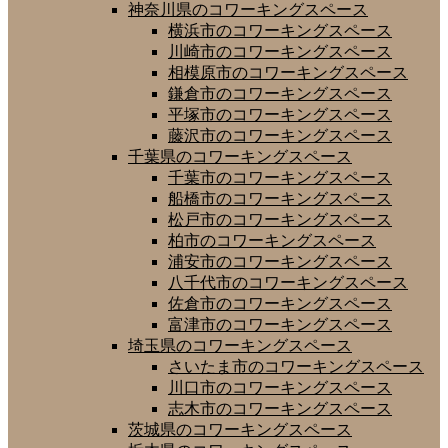
神奈川県のコワーキングスペース
横浜市のコワーキングスペース
川崎市のコワーキングスペース
相模原市のコワーキングスペース
鎌倉市のコワーキングスペース
平塚市のコワーキングスペース
藤沢市のコワーキングスペース
千葉県のコワーキングスペース
千葉市のコワーキングスペース
船橋市のコワーキングスペース
松戸市のコワーキングスペース
柏市のコワーキングスペース
浦安市のコワーキングスペース
八千代市のコワーキングスペース
佐倉市のコワーキングスペース
富津市のコワーキングスペース
埼玉県のコワーキングスペース
さいたま市のコワーキングスペース
川口市のコワーキングスペース
志木市のコワーキングスペース
茨城県のコワーキングスペース