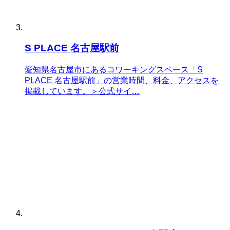
S PLACE 名古屋駅前
愛知県名古屋市にあるコワーキングスペース「S
PLACE 名古屋駅前」の営業時間、料金、アクセスを
掲載しています。＞公式サイ…