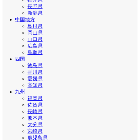
長野県
新潟県
中国地方
島根県
岡山県
山口県
広島県
鳥取県
四国
徳島県
香川県
愛媛県
高知県
九州
福岡県
佐賀県
長崎県
熊本県
大分県
宮崎県
鹿児島県