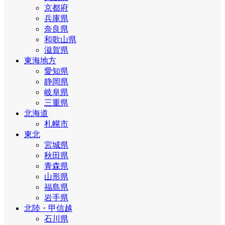
京都府
兵庫県
奈良県
和歌山県
滋賀県
東海地方
愛知県
静岡県
岐阜県
三重県
北海道
札幌市
東北
宮城県
秋田県
青森県
山形県
福島県
岩手県
北陸・甲信越
石川県