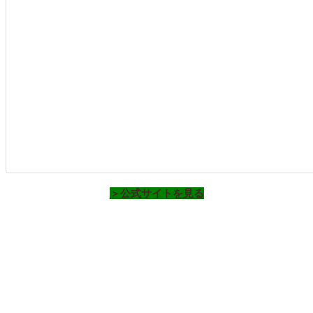
＞公式サイトを見る