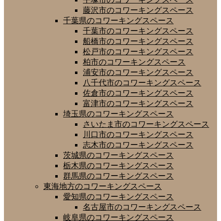
藤沢市のコワーキングスペース
千葉県のコワーキングスペース
千葉市のコワーキングスペース
船橋市のコワーキングスペース
松戸市のコワーキングスペース
柏市のコワーキングスペース
浦安市のコワーキングスペース
八千代市のコワーキングスペース
佐倉市のコワーキングスペース
富津市のコワーキングスペース
埼玉県のコワーキングスペース
さいたま市のコワーキングスペース
川口市のコワーキングスペース
志木市のコワーキングスペース
茨城県のコワーキングスペース
栃木県のコワーキングスペース
群馬県のコワーキングスペース
東海地方のコワーキングスペース
愛知県のコワーキングスペース
名古屋市のコワーキングスペース
岐阜県のコワーキングスペース