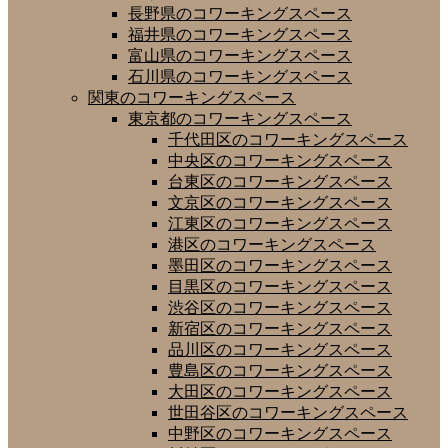
長野県のコワーキングスペース
福井県のコワーキングスペース
富山県のコワーキングスペース
石川県のコワーキングスペース
関東のコワーキングスペース
東京都のコワーキングスペース
千代田区のコワーキングスペース
中央区のコワーキングスペース
台東区のコワーキングスペース
文京区のコワーキングスペース
江東区のコワーキングスペース
港区のコワーキングスペース
墨田区のコワーキングスペース
目黒区のコワーキングスペース
渋谷区のコワーキングスペース
新宿区のコワーキングスペース
品川区のコワーキングスペース
豊島区のコワーキングスペース
大田区のコワーキングスペース
世田谷区のコワーキングスペース
中野区のコワーキングスペース