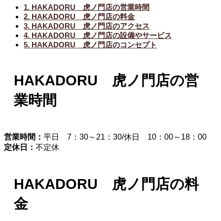
1.
HAKADORU 虎ノ門店の営業時間
2.
HAKADORU 虎ノ門店の料金
3.
HAKADORU 虎ノ門店のアクセス
4.
HAKADORU 虎ノ門店の設備やサービス
5.
HAKADORU 虎ノ門店のコンセプト
HAKADORU 虎ノ門店の営
業時間
営業時間：
平日 7：30～21：30/休日 10：00～18：00
定休日：
不定休
HAKADORU 虎ノ門店の料
金