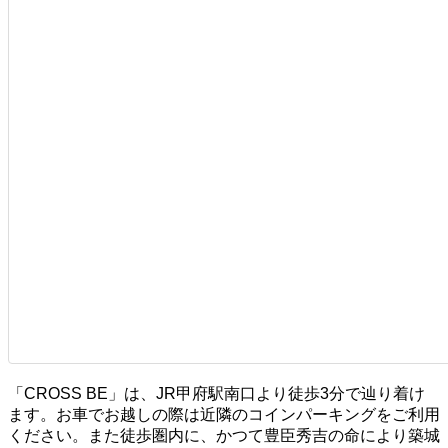
「CROSS BE」は、JR甲府駅南口より徒歩3分で辿り着け
ます。お車でお越しの際は近隣のコインパーキングをご利用
ください。また徒歩圏内に、かつて豊臣秀吉の命により築城