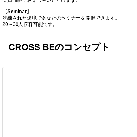
会員価格でお楽しみいただけます。
【Seminar】
洗練された環境であなたのセミナーを開催できます。
20～30人収容可能です。
CROSS BEのコンセプト