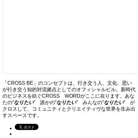
「CROSS BE」のコンセプトは、行き交う人、文化、思い
が行き交う知的対流拠点としてのオフィシャルビル。新時代
のビジネスを紡ぐCROSS WORDがここに在ります。あな
たの”
なりたい
” 誰かの”
なりたい
” みんなの”
なりたい
” が
クロスして、コミュニティとクリエイティヴな世界を生み出
すスペースです。