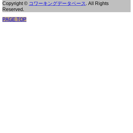
Copyright
©
コワーキングデータベース
. All Rights
Reserved.
PAGE TOP