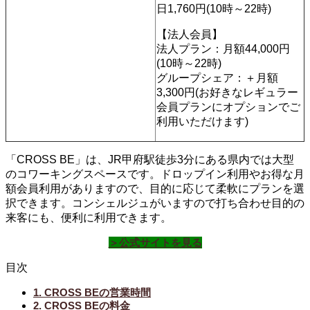
日1,760円(10時～22時)
【法人会員】
法人プラン：月額44,000円
(10時～22時)
グループシェア：＋月額
3,300円(お好きなレギュラー
会員プランにオプションでご
利用いただけます)
「CROSS BE」は、JR甲府駅徒歩3分にある県内では大型
のコワーキングスペースです。ドロップイン利用やお得な月
額会員利用がありますので、目的に応じて柔軟にプランを選
択できます。コンシェルジュがいますので打ち合わせ目的の
来客にも、便利に利用できます。
＞公式サイトを見る
目次
1.
CROSS BEの営業時間
2.
CROSS BEの料金