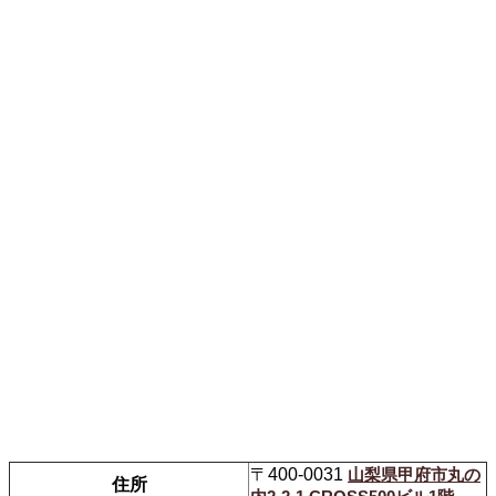
〒400-0031
山梨県甲府市丸の
住所