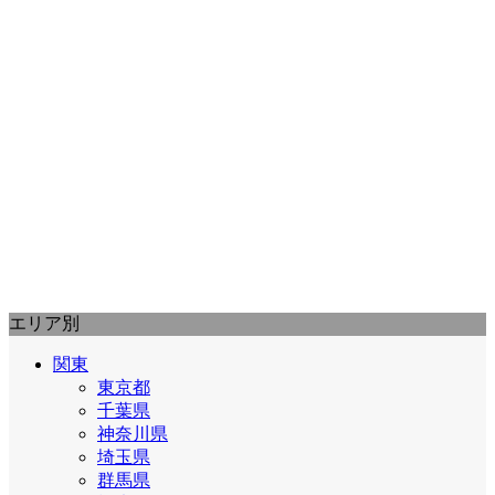
エリア別
関東
東京都
千葉県
神奈川県
埼玉県
群馬県