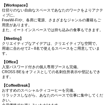
【Workspace】
仕切りのない自由なスペースであなたのワークをよりアクテ
ィブに。
FreeWi-Fiや、各席に電源、さまざまなジャンルの書籍もご
用意があります。
また、イートインスペースでは持ち込みの食事もできます。
【Meeting】
クリエイティブなアイデアは、クリエイティブな空間で。
用途に合わせて2～8名で使えるスペースをご用意していま
す。
【Office】
入室パスワード付きの個人専用ブースも完備。
CROSS BEをオフィスとしての名刺住所表示や登記もでき
ます。
【CoffeeBreak】
おすすめのスペシャルティコーヒーを完備。
リラックスしながら、あなたのペースで仕事に集中してくだ
さい。