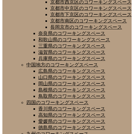
京都市西京区のコワーキングスペース
京都市中京区のコワーキングスペース
京都市下京区のコワーキングスペース
京都市南区のコワーキングスペース
長岡京市のコワーキングスペース
奈良県のコワーキングスペース
和歌山県のコワーキングスペース
三重県のコワーキングスペース
滋賀県のコワーキングスペース
兵庫県のコワーキングスペース
中国地方のコワーキングスペース
広島県のコワーキングスペース
山口県のコワーキングスペース
岡山県のコワーキングスペース
島根県のコワーキングスペース
鳥取県のコワーキングスペース
四国のコワーキングスペース
香川県のコワーキングスペース
高知県のコワーキングスペース
愛媛県のコワーキングスペース
徳島県のコワーキングスペース
九州のコワーキングスペース