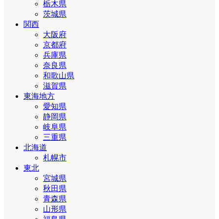
栃木県
茨城県
関西
大阪府
京都府
兵庫県
奈良県
和歌山県
滋賀県
東海地方
愛知県
静岡県
岐阜県
三重県
北海道
札幌市
東北
宮城県
秋田県
青森県
山形県