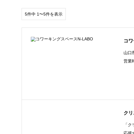
5件中 1〜5件を表示
コワ
山口
営業
クリ
「ク
応援