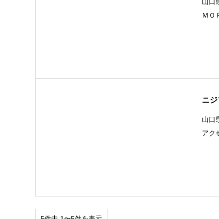
山口
ＭＯ
ニジ
山口
アク
5件中 1〜5件を表示