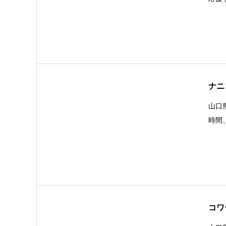
ナニ
山口
時間
コワ